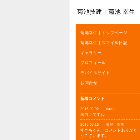
菊池技建｜菊池 幸生
菊池幸生｜トップページ
菊池幸生｜スマイル日記
ギャラリー
プロフィール
モバイルサイト
お問合せ
新着コメント
2015.02.02 （nao）
面白いですね
2013.05.15 （菊池 幸生）
すぎちゃん コメントありがと
うございます。