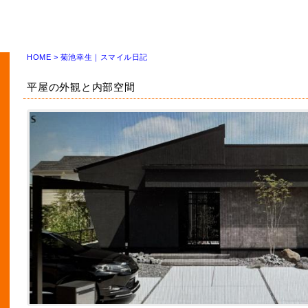
HOME
>
菊池幸生｜スマイル日記
平屋の外観と内部空間