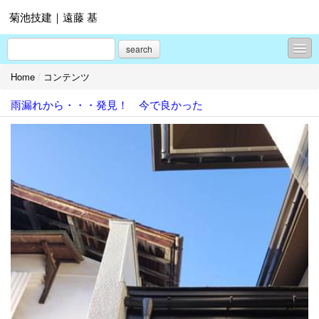
菊池技建｜遠藤 基
search
Home
/
コンテンツ
コンテンツ
雨漏れから・・・発見！ 今で良かった
プロフィール
お問合せ