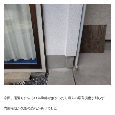
今回、雨漏りに依るﾓﾙﾀﾙ剥離が無かったら過去の蟻害損傷が判らず
内部階段が欠落の恐れがありました