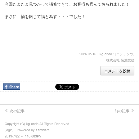
今回たまたま見つかって補修できて、お客様も喜んでおられました！
まさに、禍を転じて福と為す・・・でした！
2026.05.16：kg-endo：[
コンテンツ
]
株式会社 菊池技建
コメントを投稿
次の記事
前の記事
Copyright (C) kg-endo All Rights Reserved.
[
login
] Powered by
samidare
2019/7/22 ～ 110,683PV