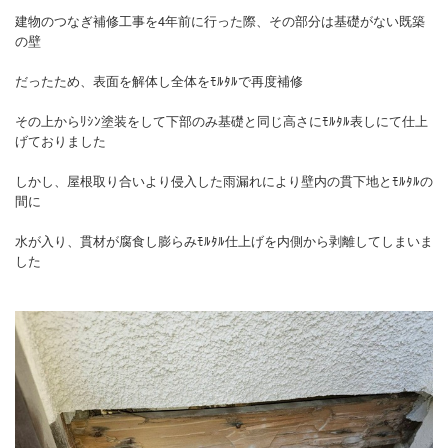
建物のつなぎ補修工事を4年前に行った際、その部分は基礎がない既築
の壁
だったため、表面を解体し全体をﾓﾙﾀﾙで再度補修
その上からﾘｼﾝ塗装をして下部のみ基礎と同じ高さにﾓﾙﾀﾙ表しにて仕上
げておりました
しかし、屋根取り合いより侵入した雨漏れにより壁内の貫下地とﾓﾙﾀﾙの
間に
水が入り、貫材が腐食し膨らみﾓﾙﾀﾙ仕上げを内側から剥離してしまいま
した