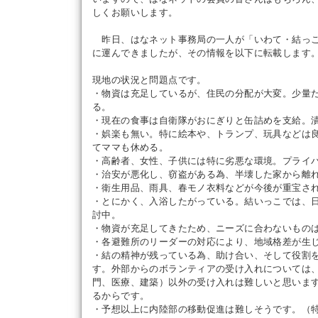
しくお願いします。
昨日、はなネット事務局の一人が「いわて・結っこ
に運んできましたが、その情報を以下に転載します
現地の状況と問題点です。
・物資は充足しているが、住民の分配が大変。少量
る。
・現在の食事は自衛隊がおにぎりと缶詰めを支給。
・娯楽も無い。特に絵本や、トランプ、玩具などは
てママも休める。
・高齢者、女性、子供には特に劣悪な環境。プライ
・治安が悪化し、窃盗がある為、半壊した家から離
・衛生用品、雨具、春モノ衣料などが今後が重宝さ
・とにかく、入浴したがっている。結いっこでは、
討中。
・物資が充足してきたため、ニーズに合わないもの
・各避難所のリーダーの対応により、地域格差が生
・結の精神が残っている為、助け合い、そして役割
す。外部からのボランティアの受け入れについては
門、医療、建築）以外の受け入れは難しいと思いま
るからです。
・予想以上に内陸部の移動促進は難しそうです。（