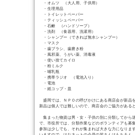
・オムツ （大人用、子供用）
・生理用品
・トイレットペーパー
・ティッシュペーパー
・石鹸 （ハンドソープ）
・洗剤 （食器用、洗濯用）
・シャンプー（できれば無水シャンプー）
・マスク
・歯ブラシ、歯磨き粉
・風邪薬、うがい薬、消毒液
・使い捨てカイロ
・粉ミルク
・哺乳瓶
・携帯ラジオ （電池入り）
・電池
・紙コップ・皿
盛岡では、ＮＰＯの呼びかけにある商店会が新品を
新品は個人では難しいので、商店会のご協力がある
集まった物資は男・女・子供の別に分類してから送
で、市役所では、分類作業などのボランティアも募
参加は少しでも、それが集まれば大きな力になりま
いますので、はなネットの会員の皆さんはもちろん