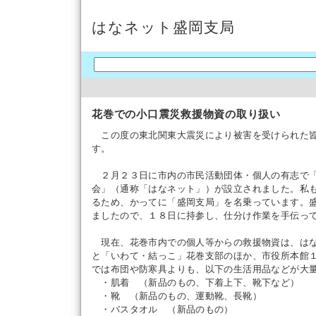
はなネット盛岡支局
花巻での小口震災救援物資の取り扱い
この度の東北関東大震災により被害を受けられた皆
す。
２月２３日に市内の市民活動団体・個人の有志で「
会」（通称「はなネット」）が設立されました。私
るため、かってに「盛岡支局」を名乗っています。
ましたので、１８日に持参し、仕分け作業を手伝っ
現在、花巻市内での個人等からの救援物資は、はな
と「いわて・結っこ」花巻支部のほか、市役所本館
では布団や防寒具よりも、以下の生活用品などが大
・肌着 （新品のもの、下着上下、靴下など）
・靴 （新品のもの、運動靴、長靴）
・バスタオル （新品のもの）