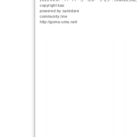
2010.09.07：
ハーバーコーポレーション
：count(8,382
copyright
kao
powered by
samidare
community line
http://goma-uma.net/