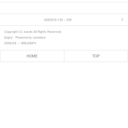
お客様の声
プロフィール
456件中/1件～5件
お問合せ
Copyright (C) kando All Rights Reserved.
[
login
] Powered by
samidare
2008/3/6 ～ 998,636PV
HOME
TOP