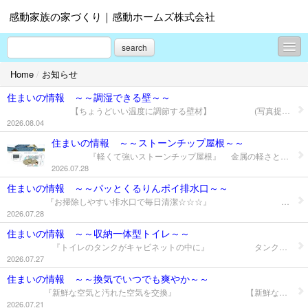
感動家族の家づくり｜感動ホームズ株式会社
search
Home
/
お知らせ
お知らせ
住まいの情報 ～～調湿できる壁～～
地域レポート
【ちょうどいい温度に調節する壁材】 (写真提供：LIXIL) 『壁で湿度をコントロール』 梅雨のじめじめ、冬の乾燥、どちらも抑えてくれる壁があるのをご存じですか。 湿度をコントロールし、日本の気候に適した快適な室内環境づくりを サポートしてくれます。 『湿気を吸ったり出したりして調節』 調湿壁材には、パネル状のもの、タイルのようなもの、木の板を貼るタイプ などがありあります。どれも、細かい穴がたくさん開いていて、ここで調湿します。 湿度が高いときには余分な湿気を吸収し、乾燥時は湿気を放出。こうして、 一年を通し、室内の湿度を保つ仕組みです。梅雨時のカビの発生だけでなく 冬の乾燥や結露を抑えることができます。また、エアコンなどで除湿 するのと違い、壁や天井に貼るだけで湿気を調節できるので、電気代も 気になりません。 『調湿以外の機能やデザイン性も抜群』 調湿機能だけでなく、嫌な臭いや有害なホルムアルデヒドを吸着する機能、 お手入れしやすい防汚機能がプラスされたものもあります。 また、デザインも豊富なので、インテリアとしても楽しめます。 お住まいのお困りごとやご相談などがございましたら お気軽にお問合せください。 点検・調査・お見積り無料です。 お問い合せはこちらから
2026.08.04
現場レポート
住まいの情報 ～～ストーンチップ屋根～～
『軽くて強いストーンチップ屋根』 金属の軽さと天然石のメンテナンス性、両方を持ち合わせた長寿命の 屋根材があります。ストーンチップは落ち着いた外観も特徴です。 『石からできた軽い屋根材』 ストーンチップ屋根は、ガルバリウム鋼板の表面に砕いた天然石を 接着させたものです。石の屋根材というと、どれだけ重いのだろうかと 心配になってしまいますよね。ストーンチップ屋根は、ベースとなる ガルバリウム鋼板にチップ状の天然石を吹き付けた屋根材です。 金属屋根の軽さを活かしています。重い瓦の屋根と比べると、建物にかかる 負荷は８分の1から４分の1。建物にも優しく、台風や地震などの災害の 際にも安心です。 『丈夫でメンテナンス簡単』 天然のストーンチップで構成されるストーンチップ屋根は、塗料で着色を していませんから、塗装が剥がれることはありません。 また、雨音を抑える働きもあります。雨や雪にも強く耐久性に優れ、 ひび割れやクラックも発生しません。メンテナンスの必要がほとんどないのが、 ストーンチップ屋根の大きなメリットです。 『天然石の自然な風合い』 ストーンチップ屋根は天然素材のため、ナチュラルな仕上がりになります。 金属屋根より重厚で落ち着いた印象です。 自然な風合いが魅力で、時間が経過しても、あまり変化がみられません。 高い耐久性により、自然の風合いを長く保てるのがストーンチップ屋根です。 お住まいのお困りごとやご相談などがございましたら お気軽にお問合せください。 点検・調査・お見積り無料です。 お問い合せはこちらから
新築住宅事例集
2026.07.28
水廻りのリフォーム事例集
住まいの情報 ～～パッとくるりんポイ排水口～～
『お掃除しやすい排水口で毎日清潔☆☆☆』 『汚れやすい従来の排水口』 排水口掃除で面倒なのが、あの嫌なヌメリ汚れ。髪の毛やゴミの絡まった ヘアキャッチャーに排水がたまり、雑菌が繁殖することで発生します。 従来型の排水口は、掃除がしづらくヌメリ汚れがつきやすいという 欠点がありました。その悩みを解消したのが、最新型のシステムバスです。 掃除がラクで汚れにくい、さまざまに工夫のされた排水口が登場しています。 『水の力で自然にゴミがまとまる』 洗い場からの水の流れや浴槽の排水を利用して、髪の毛などのゴミを集める 排水口ならゴミがヘアキャッチャー内にコンパクトにまとまります。 捨てるときは、取っ手をつまんで「片手でポイ」でOK。こまめに ゴミを取り除くことで、雑菌の繁殖も防げます。 『パッとくるりんポイ排水口』 洗い場で頭や身体を洗うときなどに使用したお湯や水が排水されることで、 髪の毛やゴミをまとめるヘアキャッチャーです。ゴミ捨てもまとまった ゴミをポイっとするだけ。 (写真提供：LIXIL) お住まいのお困りごとやご相談などがございましたら お気軽にお問合せください。 点検・調査・お見積り無料です。 お問い合せはこちらから
屋内のリフォーム事例集
2026.07.28
住まいの情報 ～～収納一体型トイレ～～
外廻りのリフォーム事例集
『トイレのタンクがキャビネットの中に』 タンクレストイレは、くぼみや凹凸が少ないため、掃除がしやすく人気のトイレです。 しかし、タンクレストイレは水圧の低い場所では使えません。そこで おすすめなのが、タンクと収納が一体になったトイレです。 一見するとタンクのないトイレのように見えますが、実はタンクが 背面のキャビネットの中に隠れています。このトイレなら水圧の影響を 受けにくく、集合住宅やマンションの上階でも設置が可能です。 【凸凹なタンクや配管が隠れているので室内がすっきりしていて掃除が簡単】 『凹凸が少なく掃除が簡単』 収納一体型トイレは、タンクや配管部分がパネルでおおわれているため、 タンクの周りにホコリや汚れがたまることがありません。 細かい隙間がないので掃除が楽ですね。 『抜群の収納力でトイレがすっきり』 【キャビネットの中には、ブラシや洗剤、ペーパーがたっぷり収納できる】 また、収納一体型トイレなら、タンクの上や両脇のスペースを収納場所として 利用できます。洗剤やトイレブラシ、トイレっとペーパーなど 乱雑になりがちなものをたっぷり収納できるので、トイレをいつもすっきり 保てます。今まで床に置いていた小物類がキャビネットに収納されるため、 床面の掃除もスムーズです。 お住まいのお困りごとやご相談などがございましたら お気軽にお問合せください。 点検・調査・お見積り無料です。 お問い合せはこちらから
2026.07.27
土地・建売情報
住まいの情報 ～～換気でいつでも爽やか～～
『新鮮な空気と汚れた空気を交換』 【新鮮な空気を取り込んで、汚れた空気を外に出すのが換気。】 【１時間で室内の半分の空気が新しくなるのが基準】 『気密性の高い今の家』 木材や紙などでできた昔の家はあちこちに風が通っていましたが、 今の家は自然に換気することができません。 換気ができないと、室内に化学物質やハウスダストがたまったり、 冬には結露ができたりします。どちらもそのままにしておくと、 家が傷むだけでなく、シックハウス症候群やアレルギーを引き起こすなど、 健康面も心配です。 『24時間換気が義務化』 建築基準法の改正により、2003年以降の新築や増改築の物件では、 換気設備の設置が義務化されています。キッチンや浴槽だけでなく、 すべての部屋での24時間の計画的な換気が求められています。 シックハウス症候群を防ぎ、健康的で快適な生活を送れるようにするのが目的です。 自然の給気口 排気するファン 【ファンは薄型のものが多く、給気口・排気口ともに目立たない作りに】 (写真提供：Panasonic) 『空気の通り道をつくる』 汚れた空気や臭いが滞留せず、新鮮な空気が家全体に行き渡るためには、 換気の経路をはっきりさせることが重要です。空気を取り入れる「給気」と 「排気」の流れを作りましょう。自然に吸排気することもできますが、 給気と排気の両方を換気扇で行うのが確実です。気を付けなければならないのが、 冷暖房に影響しない小さな風量で換気することです。大風量で換気をすると 熱エネルギーまで排出してしまい効率がよくありません。 換気口が詰まると効果半減です。定期的に掃除しましょう。 お住まいのお困りごとやご相談などがございましたら お気軽にお問合せください。 点検・調査・お見積り無料です。 お問い合せはこちらから
家づくりＱ＆Ａ
2026.07.21