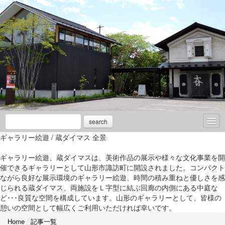
search
ギャラリー絵遊 / 蔵ダイマス 全景
ご利用案内
ギャラリー絵遊、蔵ダイマスは、美術作品の展示や様々な文化事業を開
催し物情報
催できるギャラリーとして山形市諏訪町に開設されました。コンパクト
ながら良好な展示環境のギャラリー絵遊、時間の積み重ねと優しさを感
私のお気に入り
じられる蔵ダイマス、両施設をＬ字型に結ぶ回廊の内側にある中庭な
ど･･･良質な空間を構成しています。山形のギャラリーとして、皆様の
中庭の季節だより
憩いの空間として幅広くご利用いただければ幸いです。
Home
/
記事一覧
トピックス