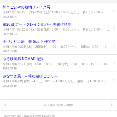
和まごとやの着物リメイク展
プロフィール
令和４年10月27日(木)～29日(土) 11:00～16:00 ただし、初日は12:00 ～ (絵遊) 着物をリメイクした作品の展示販売です。 入場無料 販売有 問い合わせ 和まごとや TEL,080-5575-4821
2022.10.04
第20回 アートクレイシルバー 美銀作品展
令和４年10月20日(木)～23日(日) 10:00～16:00 ただし、初日は13:00 ～ (絵遊) アートクレイ倶楽部 銀粘土技能認定者の資格保有者グループ 「美銀」による銀粘土で制作したアクセサリーなどの作品展です。 ☆ 銀粘土体験会 要予約 21日(金)と22日(土)の両日とも 午前の部は10:00～12:00 午後の部は13:00～15:00です。費用はペンダント2,900円 リング3,500円～です。 体験会の予約申込み、問い合わせ 佐藤直美 TEL,090-6852-2892 入場無料 販売有
2022.10.04
手づくり工房 蒼 Sou と仲間展
令和４年6月23日(木)～25日(土) 11:00～16:00 ただし、初日は12:00 ～ (絵遊とダイマス両方に展示) 着物リメイクや自然素材の婦人服、帽子、畳縁バック、ベネチアンガラス細工、 アクセサリー等の展示販売。他に古布人形(展示のみ)、材料に使う時代着物、 古布端切れもあります。 出展者 大場町子(絣の店町子) 松田幸子(布ゆう花) 新井京子(クラフトｋ) 石川由美(トモフラワー) 小熊敬子(和まごとや) 渡邊渡(渡邊渡商店) 入場無料 販売有 問い合わせ 松田幸子 TEL,090-9422-1021
2022.05.18
ゆる鉄画廊 NOMAD山形
令和４年6月17日(金) 14:00～18:00 、18日(土) 10:00～18:00 19日(日) 10:00～16:00 (絵遊とダイマス両方に展示) 鉄道写真家中井精也がこれまで撮影した鉄道写真作品や書籍、グッズなどの 展示販売です。タイトルのNOMAD(ノマド)とは、遊牧民の意味でゆる鉄画廊が 遊牧民のように全国を旅しながら、様々な触れあいも通して写真づくりのベースが 出来てます。 ☆鉄道写真家 中井精也プロフィール☆ 1967年東京生まれ、毎日必ず鉄道写真を撮影する「1日1鉄!」や鉄道ならではの ゆるい雰囲気を写した「ゆる鉄」など新しい鉄道写真のジャンルを生み出した。 広告、雑誌写真のほか、講演やテレビ出演など幅広く活動している。 入場無料 販売有 問い合わせ ゆる鉄画廊 NOMAD山形 TEL,048-940-1019 ゆる鉄画廊 NOMADホームページ https://garou.ichitetsu.com/
2022.05.18
みなづき展 ～粋な遊びごころ～
令和４年6月2日(木)～4日(土) 10:00～16:00 ただし、最終日は15:00終了 (絵遊) 新型コロナウイルス感染防止のため、2年間お休みしていましたが 今年はやります。洋服や小物、袋物等 様々なバリエーションの中から お選びください。“くわご″の二人(菅原由美子、伊藤英子)が 頑張って作りました。 入場無料 販売有 問い合わせ 菅原由美子 TEL、080-1832-5047 伊藤英子 TEL、090-3120-2096
2022.05.18
297件中/26件～30件
Copyright (C) kaiyu All Rights Reserved.