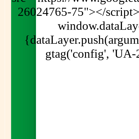
26024765-75"></script>
window.dataLayer
{dataLayer.push(argumen
gtag('config', 'UA