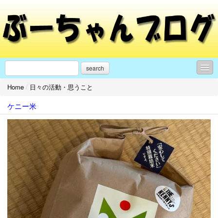
search
Home
/
日々の活動・思うこと
日々の活動・思うこと
ケニー米
モンテディオ山形
イベントのお知らせ
サッカー
■リンク■
プロフィール
お問合せ