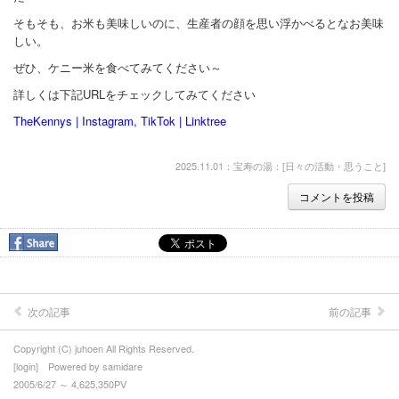
そもそも、お米も美味しいのに、生産者の顔を思い浮かべるとなお美味
しい。
ぜひ、ケニー米を食べてみてください～
詳しくは下記URLをチェックしてみてください
TheKennys | Instagram, TikTok | Linktree
2025.11.01：宝寿の湯：[
日々の活動・思うこと
]
コメントを投稿
次の記事
前の記事
Copyright (C) juhoen All Rights Reserved.
[
login
] Powered by
samidare
2005/6/27 ～ 4,625,350PV