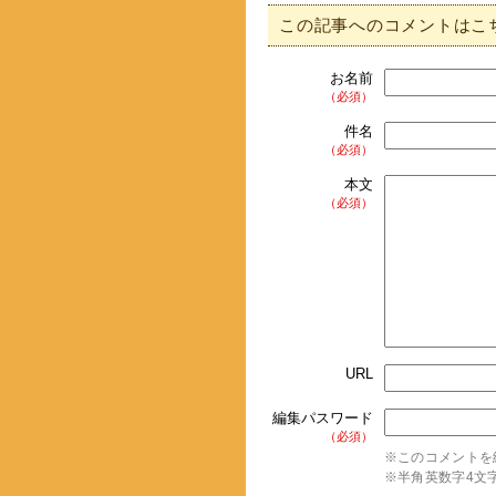
この記事へのコメントはこ
お名前
（必須）
件名
（必須）
本文
（必須）
URL
編集パスワード
（必須）
※このコメントを
※半角英数字4文