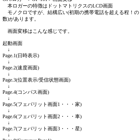
本ロガーの特徴はドットマトリクスのLCD画面
モノクロですが、結構広い(初期の携帯電話を超える程！の
数)があります。
画面変移はこんな感じです。
起動画面
↓
Page.1(日時表示)
↓
Page.2(速度画面)
↓
Page.3(位置表示/受信状態画面)
↓
Page.4(コンパス画面)
↓
Page.5(フェバリット画面1・・・家)
↓
Page.6(フェバリット画面2・・・車)
↓
Page.7(フェバリット画面3・・・星)
↓