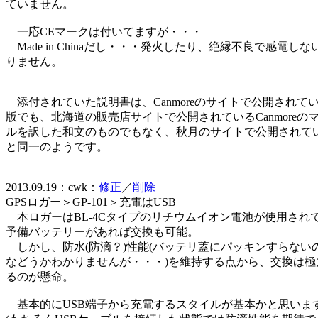
ていません。
一応CEマークは付いてますが・・・
Made in Chinaだし・・・発火したり、絶縁不良で感電し
りません。
添付されていた説明書は、Canmoreのサイトで公開されて
版でも、北海道の販売店サイトで公開されているCanmoreの
ルを訳した和文のものでもなく、秋月のサイトで公開されて
と同一のようです。
2013.09.19：cwk：
修正
／
削除
GPSロガー＞GP-101＞充電はUSB
本ロガーはBL-4Cタイプのリチウムイオン電池が使用され
予備バッテリーがあれば交換も可能。
しかし、防水(防滴？)性能(バッテリ蓋にパッキンすらない
などうかわかりませんが・・・)を維持する点から、交換は極
るのが懸命。
基本的にUSB端子から充電するスタイルが基本かと思いま