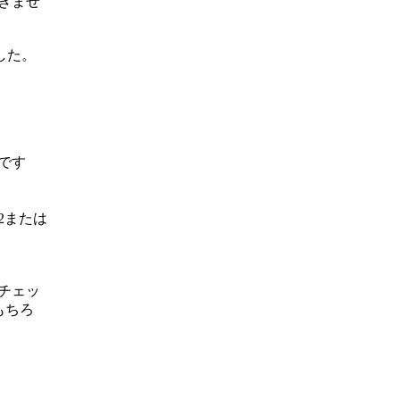
きませ
した。
うです
42または
でチェッ
(もちろ