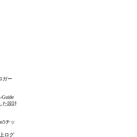
Sロガー
uide
した設計
us5チッ
様上ログ