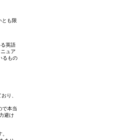
ないとも限
いる英語
マニュア
いるもの
ており、
ので本当
力避け
す。