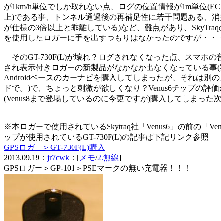
が1km/h単位でしか取れない点、ログの位置情報が1m単位(EC
上)である事、トンネル通過後の再補足性に若干問題ある、消
が仕様の3倍以上と乖離している)など、難点があり、SkyTra
を使用したロガーに手を出すつもりはなかったのですが・・
そのGT-730F(L)が壊れ？ログされなくなった点、スマホの
され表示付きロガーの新製品がなかなか出なくなっている事(
Androidベースのカーナビを購入してしまったが、それは別
ドで。)で、ちょっと刺激が欲しくなり？Venus6チップの評
(Venus8まで登場しているのに今更ですが)購入してしまった
※本ロガーで使用されているSkytraq社「Venus6」の前の「Ven
ップが使用されているGT-730F(L)の記事は下記リンク参照
GPSロガー＞GT-730F(L)購入
2013.09.19：
jr7cwk
：[
メモ
/
2.無線
]
GPSロガー＞GP-101＞PSEマークの無い充電器！！！