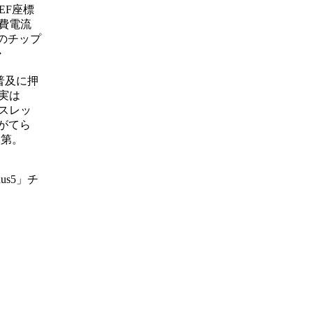
EF座標
費電流
qのチップ
・
普及に押
実は
のスレッ
価がてら
次第。
us5」チ