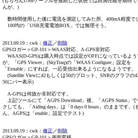
(もちろんUSBケーブルを接続した状態では防滴性能を期待で
んが。)
数時間使用した後に電流を測定してみた所、400mA程度で
100均の「USB充電電池BOX」では無理そう。
2013.09.19：cwk：
修正
／
削除
GPSロガー＞GP-101＞WAAS対応、A-GPS非対応
WAAS(D-GPS)は購入時点では設定がOFFになっているよ
が、「GPS Viewer」(SkyTraq)の「WAAS Configure」設定を
「Eenable」にすれば、一応受信出来るようになるようです。
(Satellite Viewに42もしくは50のプロット、SNRのグラフの
50にバー表示)
A-GPSは何故か非対応です。
上記ツールにて「AGPS Download」後、「AGPS Status」
クしても、「Aiding days」は「0 days 0 hours」のままです。
ん、AGPSは「enable」設定でテスト)
2013.09.19：cwk：
修正
／
削除
GPSロガー＞GP-101＞画面変移