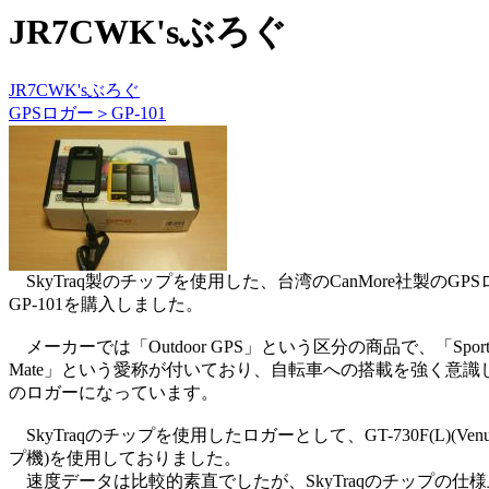
JR7CWK'sぶろぐ
JR7CWK'sぶろぐ
GPSロガー＞GP-101
SkyTraq製のチップを使用した、台湾のCanMore社製のGP
GP-101を購入しました。
メーカーでは「Outdoor GPS」という区分の商品で、「Sport-G
Mate」という愛称が付いており、自転車への搭載を強く意識
のロガーになっています。
SkyTraqのチップを使用したロガーとして、GT-730F(L)(Ven
プ機)を使用しておりました。
速度データは比較的素直でしたが、SkyTraqのチップの仕