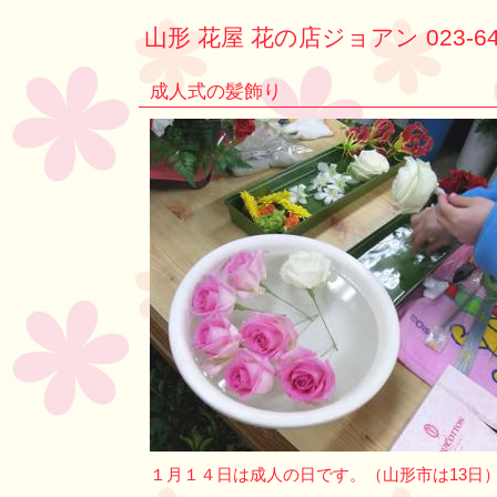
山形 花屋 花の店ジョアン 023-64
成人式の髪飾り
１月１４日は成人の日です。（山形市は13日