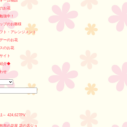
ォーム物語
のお花
勉強中！
ップのお雛様
フト・アレンジメント
デーのお花
スのお花
サイト
紹介◆
わせ
0/11～ 424,627PV
形市の花屋 花の店ジョ