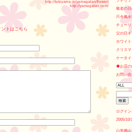
プチリフ
http://tukiyama.jp/yamagatan/flower/
http://yamagatan.com/
敬老の日
只今風水
チューリ
メントはこちら
父の日ギ
ホワイト
クリスマ
ケータイ
◆お店の
お問い合
ログイン
2005/1
山形県山