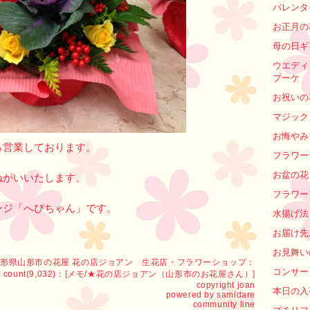
バレンタ
お正月の
母の日ギ
ウエディ
ブーケ
お祝いの
マジック
お悔やみ
ら営業しております。
フラワー
お盆の花
ねがいいたします。
フラワー
ンジ「へびちゃん」です。
水揚げ法
お届け先
お見舞い
形県山形市の花屋 花の店ジョアン 生花店・フラワーショップ
：
コンサー
count(9,032)：[
メモ
/
★花の店ジョアン（山形市のお花屋さん）
]
copyright
joan
本日の入
powered by
samidare
community line