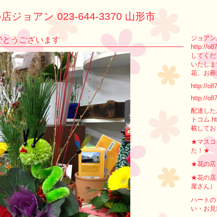
店ジョアン 023-644-3370 山形市
ジョアン
でとうございます
http:/
してくだ
いたしま
花、お葬
http://o8
http://o8
配達した
トコム ht
載してお
★マスコ
た！★
★花の店
★花の店
屋さん）
ハートの
い・お見