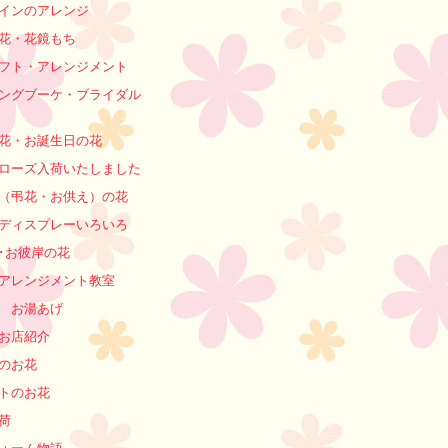
インのアレンジ
花・花鏡もち
フト・アレンジメント
ングブーケ・ブライダル
花・お誕生日の花
ローズ入荷いたしました
（弔花・お供え）の花
ディスプレーいろいろ
･お彼岸の花
アレンジメント教室
 お湯あげ
お店紹介
のお花
トのお花
荷