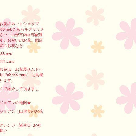
お花のネットショップ
/o8783.net/こちらをクリック
さい。山形市内近郊配達
す。お祝いのお花、開店
式のお花など
783.net/
783.com/
お花は、お花屋さんドッ
tp://o8783.com/ にも掲
ります。
ミで紹介して頂きまし
ジョアンの地図★
ジョアン（山形市のお花
アレンジ 誕生日･お祝
舞い