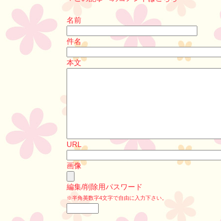
名前
件名
本文
URL
画像
編集/削除用パスワード
※半角英数字4文字で自由に入力下さい。