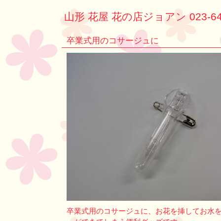
山形 花屋 花の店ジョアン 023-64
卒業式用のコサージュに
卒業式用のコサージュに、お花を挿してお水