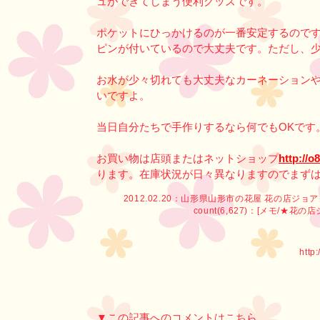
ュができてしまう便利グッズです。
ポケットにひっかけるのが一番安定するので
ピンが付いているので大丈夫です。ただし、
お水が少々切れても大丈夫なカーネーション
いですよ。
当日自分たちで手作りするなら何でもOKです
お買い物は店頭またはネットショップ
http://o
ります。在庫状況が日々異なりますのでまず
2012.02.20：
山形県山形市の花屋 花の店ジョ
count(6,627)：[
メモ
/
★花の店
http
▼この記事へのコメントはこちら