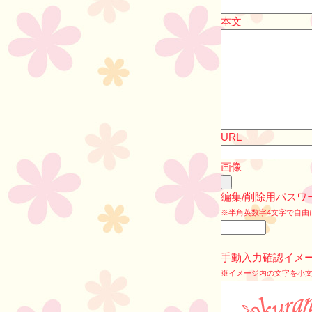
本文
URL
画像
編集/削除用パスワ
※半角英数字4文字で自由
手動入力確認イメ
※イメージ内の文字を小