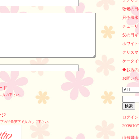
プチリフ
敬老の日
只今風水
チューリ
父の日ギ
ホワイト
クリスマ
ケータイ
◆お店の
お問い合
ード
に入力下さい。
ージ
ログイン
文字の半角英字で入力して下さい。
2005/1
山形県山