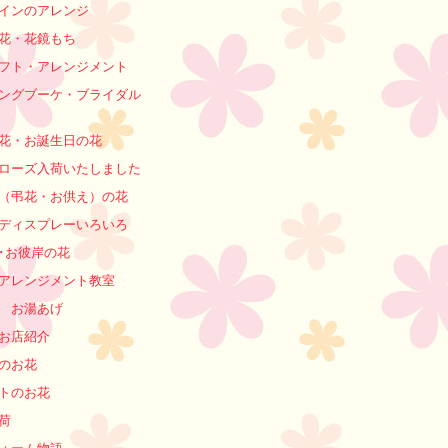
インのアレンジ
花・花鏡もち
フト・アレンジメント
ングブーケ・ブライダル
花・お誕生日の花
ローズ入荷いたしました
（弔花・お供え）の花
ディスプレーいろいろ
･お彼岸の花
アレンジメント教室
 お湯あげ
お店紹介
のお花
トのお花
荷