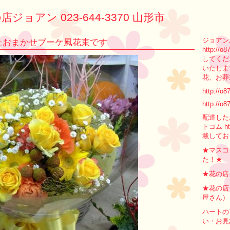
店ジョアン 023-644-3370 山形市
ジョアン
たおまかせブーケ風花束です
http:/
してくだ
いたしま
花、お葬
http://o8
http://o8
配達した
トコム ht
載してお
★マスコ
た！★
★花の店
★花の店
屋さん）
ハートの
い・お見