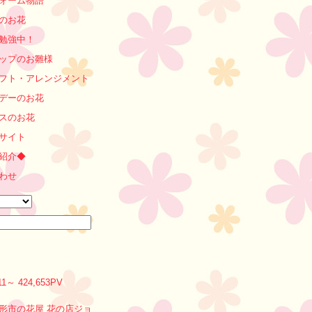
ォーム物語
のお花
勉強中！
ップのお雛様
フト・アレンジメント
デーのお花
スのお花
サイト
紹介◆
わせ
0/11～ 424,653PV
形市の花屋 花の店ジョ