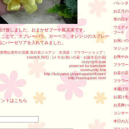
バレンタ
お正月の
母の日ギ
ウエディ
届け致しました、おまかせブーケ風花束です。
ブーケ
うことで、スプレーバラ、ガーベラ、オレンジのスプレー
お祝いの
風にバーゼリアを入れてみました。
マジック
形県山形市の花屋 花の店ジョアン 生花店・フラワーショップ
：
お悔やみ
count(6,565)：[
メモ
/
お祝いの花・お誕生日の花
]
copyright
joan
フラワー
powered by
samidare
community line
お盆の花
http://tukiyama.jp/yamagatan/flower/
http://yamagatan.com/
フラワー
水揚げ法
お届け先
メントはこちら
お見舞い
コンサー
本日の入