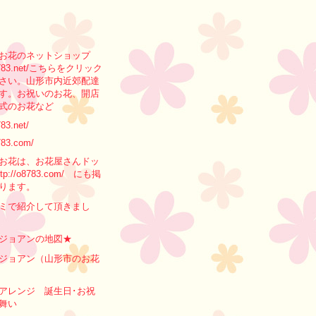
お花のネットショップ
/o8783.net/こちらをクリック
さい。山形市内近郊配達
す。お祝いのお花、開店
式のお花など
783.net/
783.com/
お花は、お花屋さんドッ
tp://o8783.com/ にも掲
ります。
ミで紹介して頂きまし
ジョアンの地図★
ジョアン（山形市のお花
アレンジ 誕生日･お祝
舞い