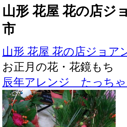
山形 花屋 花の店ジョアン
市
山形 花屋 花の店ジョアン 02
お正月の花・花鏡もち
辰年アレンジ たっちゃ