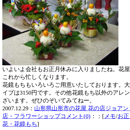
いよいよ会社もお正月休みに入りましたね。花屋
これから忙しくなります。
花鏡もちもいろいろご用意いたしております。大
イプは3150円です。その他花鏡もち以外のアレ
ざいます。ぜひのぞいてみてねー。
2007.12.29：
山形県山形市の花屋 花の店ジョアン
店・フラワーショップ
コメント(0)
：：[
メモ
/
お正
花・花鏡もち
]