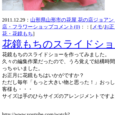
2011.12.29：
山形県山形市の花屋 花の店ジョアン
店・フラワーショップ
コメント(0)
：：[
メモ
/
お正
花・花鏡もち
]
花鏡もちのスライドショ
花鏡もちのスライドショーを作ってみました。
久々の編集作業だったので、うろ覚えで結構時間
っちゃいました。
お正月に花鏡もちはいかがですか？
ただし毎年「もっと大きい物と思った！」おっし
客様も・・・
サイズは手のひらサイズのアレンジメントですよ
http://www.youtube.com/watch?