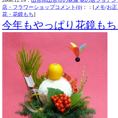
2008.12.19：
山形県山形市の花屋 花の店ジョアン
店・フラワーショップ
コメント(0)
：：[
メモ
/
お正
花・花鏡もち
]
今年もやっぱり花鏡もち 0