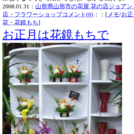
2008.01.31：
山形県山形市の花屋 花の店ジョアン
店・フラワーショップ
コメント(0)
：：[
メモ
/
お正
花・花鏡もち
]
お正月は花鏡もちで