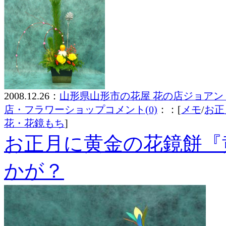
2008.12.26：
山形県山形市の花屋 花の店ジョアン
店・フラワーショップ
コメント(0)
：：[
メモ
/
お正
花・花鏡もち
]
お正月に黄金の花鏡餅『
かが？