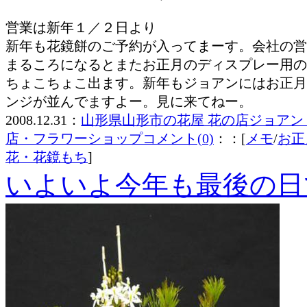
営業は新年１／２日より
新年も花鏡餅のご予約が入ってまーす。会社の営
まるころになるとまたお正月のディスプレー用の
ちょこちょこ出ます。新年もジョアンにはお正月
ンジが並んでますよー。見に来てねー。
2008.12.31：
山形県山形市の花屋 花の店ジョアン
店・フラワーショップ
コメント(0)
：：[
メモ
/
お正
花・花鏡もち
]
いよいよ今年も最後の日