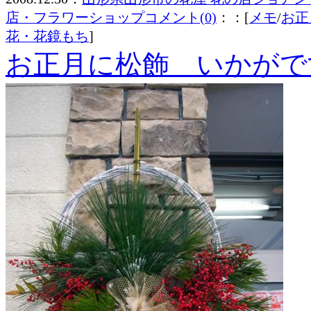
店・フラワーショップ
コメント(0)
：：[
メモ
/
お正
花・花鏡もち
]
お正月に松飾 いかがですか