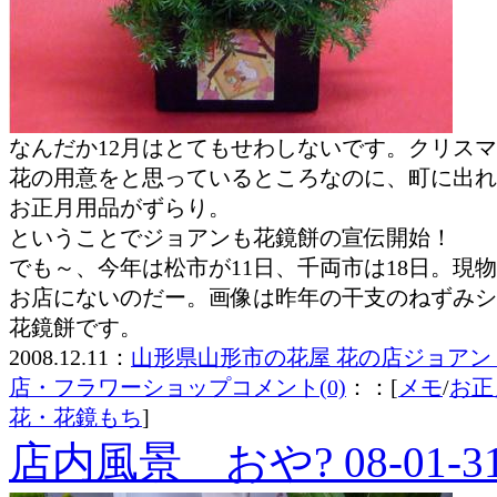
なんだか12月はとてもせわしないです。クリス
花の用意をと思っているところなのに、町に出れ
お正月用品がずらり。
ということでジョアンも花鏡餅の宣伝開始！
でも～、今年は松市が11日、千両市は18日。現
お店にないのだー。画像は昨年の干支のねずみシ
花鏡餅です。
2008.12.11：
山形県山形市の花屋 花の店ジョアン
店・フラワーショップ
コメント(0)
：：[
メモ
/
お正
花・花鏡もち
]
店内風景 おや? 08-01-3