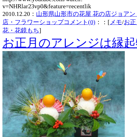
v=NHRlar23vp0&feature=recentlik
2010.12.20：
山形県山形市の花屋 花の店ジョアン
店・フラワーショップ
コメント(0)
：：[
メモ
/
お正
花・花鏡もち
]
お正月のアレンジは縁起