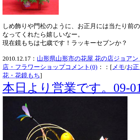
しめ飾りや門松のように、お正月には当たり前の
なってくれたら嬉しいなー。
現在鏡もちは七歳です！ラッキーセブンか？
2010.12.17：
山形県山形市の花屋 花の店ジョアン
店・フラワーショップ
コメント(0)
：：[
メモ
/
お正
花・花鏡もち
]
本日より営業です。09-01