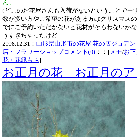
ん。
(どこのお花屋さんも入荷がないということでーす
数が多い方やご希望の花がある方はクリスマスの
でにご予約いただかないと花材がそろわないかな
うすぎちゃったけど…
2008.12.31：
山形県山形市の花屋 花の店ジョアン
店・フラワーショップ
コメント(0)
：：[
メモ
/
お正
花・花鏡もち
]
お正月の花 お正月のアレン