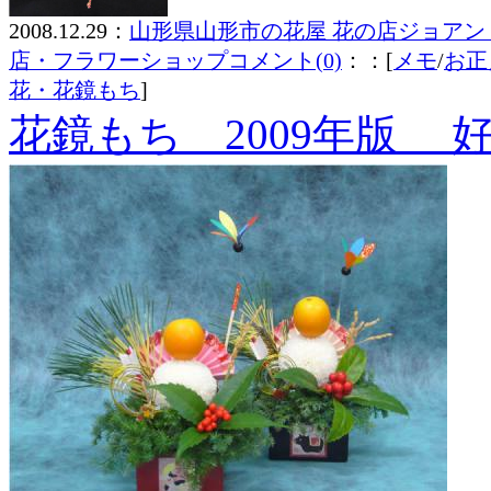
2008.12.29：
山形県山形市の花屋 花の店ジョアン
店・フラワーショップ
コメント(0)
：：[
メモ
/
お正
花・花鏡もち
]
花鏡もち 2009年版 