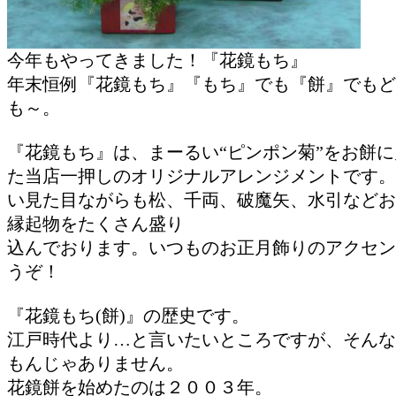
今年もやってきました！『花鏡もち』
年末恒例『花鏡もち』『もち』でも『餅』でもど
も～。
『花鏡もち』は、まーるい“ピンポン菊”をお餅
た当店一押しのオリジナルアレンジメントです。
い見た目ながらも松、千両、破魔矢、水引などお
縁起物をたくさん盛り
込んでおります。いつものお正月飾りのアクセン
うぞ！
『花鏡もち(餅)』の歴史です。
江戸時代より…と言いたいところですが、そんな
もんじゃありません。
花鏡餅を始めたのは２００３年。