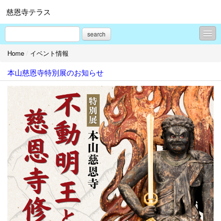
慈恩寺テラス
search
Home
/
イベント情報
イベント情報
本山慈恩寺特別展のお知らせ
お知らせ
コンテンツ
プロフィール
お問合せ