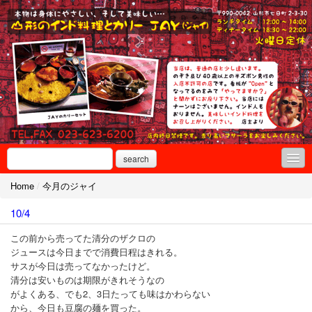
search
Home
/
今月のジャイ
----------
10/4
はじめての方へ
この前から売ってた清分のザクロの
インド料理教室
ジュースは今日までで消費日程はきれる。
サスが今日は売ってなかったけど。
インド料理教室（山形）
清分は安いものは期限がきれそうなの
がよくある、でも2、3日たっても味はかわらない
インド料理教室（東京）
から、今日も豆腐の麺を買った。