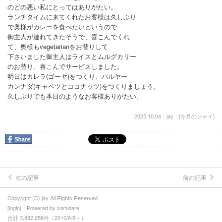
のどの悪い私にとってはありがたい。
我が師 松山俊太郎さんのこと
ランチタイムに来てくれたお客様は久しぶり
で奥様がカレーを食べたいというので
インド料理ゴールデンルール
御主人が連れてきたそうで、喜こんでくれ
て、奥様もvegetarianをお替りして
インド料理の専門用語
下さいました御主人はライスとムルグカリー
のお替り、喜こんでサービスしました。
５０ ＧＲＥＡＴ ＯＦ ＩＮＤＩＡ
明日はカレラ(ゴーヤ)をつくり、パルヤー
カンナダ(キャベツとココナッツ)をつくりましょう。
インド旅行記2013
久しぶりでも本日のようなお客様ありがたい。
リンクの紹介
2025.10.04：jay：[
今月のジャイ
]
ようこそジャイへ
お問合せ
次の記事
前の記事
Copyright (C) jay All Rights Reserved.
[
login
] Powered by
samidare
合計 3,882,258件（2010/6/9～）