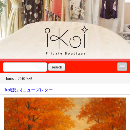
search
Home
/
お知らせ
お知らせ
ikoi(憩い)ニューズレター
サービス案内
商品カタログ
ブティックつれづれ
ピアノ選曲リスト