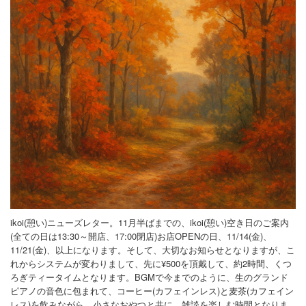
よくある質問
スペシャルサンクス
プロフィール
お問合せ
ikoi(憩い)ニューズレター。11月半ばまでの、ikoi(憩い)空き日のご案内
(全ての日は13:30～開店、17:00閉店)お店OPENの日、11/14(金)、
11/21(金)、以上になります。そして、大切なお知らせとなりますが、こ
れからシステムが変わりまして、先に¥500を頂戴して、約2時間、くつ
ろぎティータイムとなります。BGMで今までのように、生のグランド
ピアノの音色に包まれて、コーヒー(カフェインレス)と麦茶(カフェイン
レス)を飲みながら、小さなおやつと共に、雑談を楽しむ時間となりま