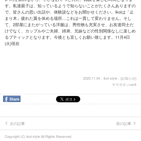
す。私達親子は、知っているようで知らないことがたくさんありますの
で、皆さんの思い出話や、体験談などをお聞かせください。ikoiは「止
まり木」疲れた翼を休める場所…これは一貫して変わりません。そし
て、2部屋にまたがっている洋服は、男性物も充実させ、お友達同士だ
けでなく、カップルやご夫婦、姉弟、兄妹などの性別関係なしに楽しめ
るブティックとなります。今後とも宜しくお願い致します。11月4日
(火)現在
2025.11.04：ikoi-style：[
お知らせ
]
ヤマガタンver9
次の記事
前の記事
Copyright (C) ikoi-style All Rights Reserved.