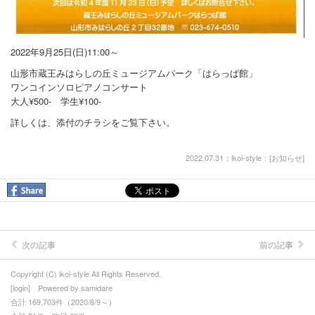
2022年9月25日(日)11:00～
山形市蔵王みはらしの丘ミュージアムパーク「はらっぱ館」
ワンコインソロピアノコンサート
大人¥500- 学生¥100-
詳しくは、添付のチラシをご覧下さい。
2022.07.31：ikoi-style：[
お知らせ
]
次の記事
前の記事
Copyright (C) ikoi-style All Rights Reserved.
[
login
] Powered by
samidare
合計 169,703件（2020/8/9～）