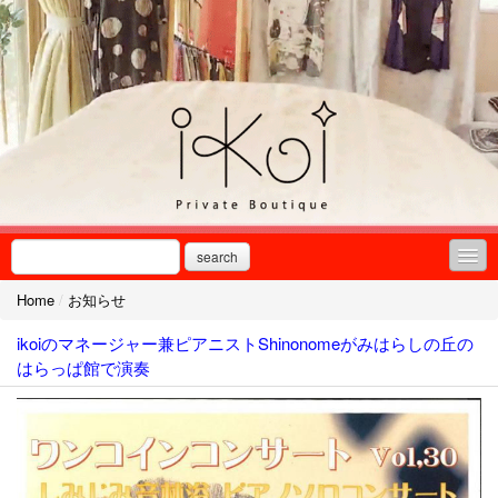
search
Home
/
お知らせ
お知らせ
ikoiのマネージャー兼ピアニストShinonomeがみはらしの丘の
サービス案内
はらっぱ館で演奏
商品カタログ
ブティックつれづれ
ピアノ選曲リスト