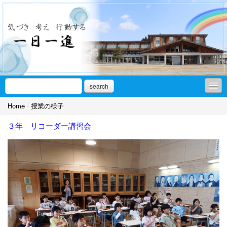
search
Home
/
授業の様子
授業の様子
３年 リコーダー講習会
年間教育計画
学校いじめ防止基本方針
給食こんだて
学校だより
子供たちの活動