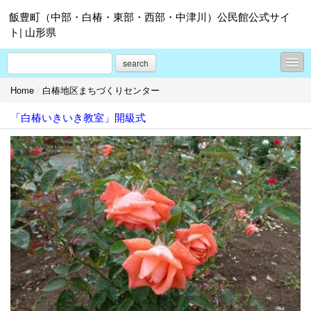
飯豊町（中部・白椿・東部・西部・中津川）公民館公式サイ
ト| 山形県
search
Home
/
白椿地区まちづくりセンター
中部地区まちづくりセンター
「白椿いきいき教室」開級式
白椿地区まちづくりセンター
東部地区まちづくりセンター
西部地区まちづくりセンター
中津川地区まちづくりセンター
各地区まちづくりセンターの紹介
飯豊町公民館連絡協議会
飯豊町町民総合センター「あ～す」