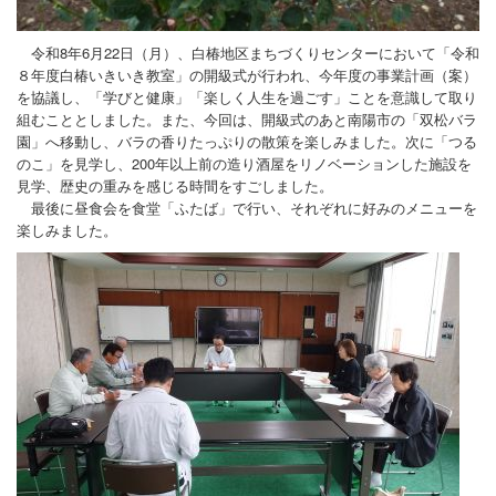
地域づくり活動
プロフィール
令和8年6月22日（月）、白椿地区まちづくりセンターにおいて「令和
８年度白椿いきいき教室」の開級式が行われ、今年度の事業計画（案）
お問合せ
を協議し、「学びと健康」「楽しく人生を過ごす」ことを意識して取り
組むこととしました。また、今回は、開級式のあと南陽市の「双松バラ
園」へ移動し、バラの香りたっぷりの散策を楽しみました。次に「つる
のこ」を見学し、200年以上前の造り酒屋をリノベーションした施設を
見学、歴史の重みを感じる時間をすごしました。
最後に昼食会を食堂「ふたば」で行い、それぞれに好みのメニューを
楽しみました。