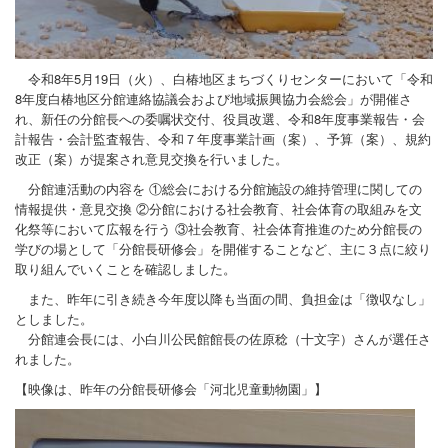
地域づくり活動
プロフィール
令和8年5月19日（火）、白椿地区まちづくりセンターにおいて「令和
お問合せ
8年度白椿地区分館連絡協議会および地域振興協力会総会」が開催さ
れ、新任の分館長への委嘱状交付、役員改選、令和8年度事業報告・会
計報告・会計監査報告、令和７年度事業計画（案）、予算（案）、規約
改正（案）が提案され意見交換を行いました。
分館連活動の内容を ①総会における分館施設の維持管理に関しての
情報提供・意見交換 ②分館における社会教育、社会体育の取組みを文
化祭等において広報を行う ③社会教育、社会体育推進のため分館長の
学びの場として「分館長研修会」を開催することなど、主に３点に絞り
取り組んでいくことを確認しました。
また、昨年に引き続き今年度以降も当面の間、負担金は「徴収なし」
としました。
分館連会長には、小白川公民館館長の佐原稔（十文字）さんが選任さ
れました。
【映像は、昨年の分館長研修会「河北児童動物園」】