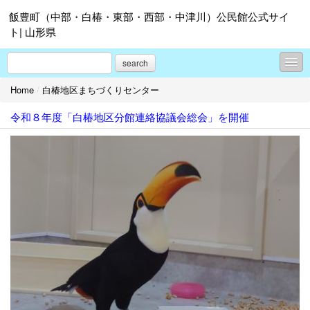
飯豊町（中部・白椿・東部・西部・中津川）公民館公式サイ
ト| 山形県
search
Home
/
白椿地区まちづくりセンター
中部地区まちづくりセンター
令和８年度「白椿地区分館連絡協議会総会」を開催
白椿地区まちづくりセンター
東部地区まちづくりセンター
西部地区まちづくりセンター
中津川地区まちづくりセンター
各地区まちづくりセンターの紹介
飯豊町公民館連絡協議会
飯豊町町民総合センター「あ～す」