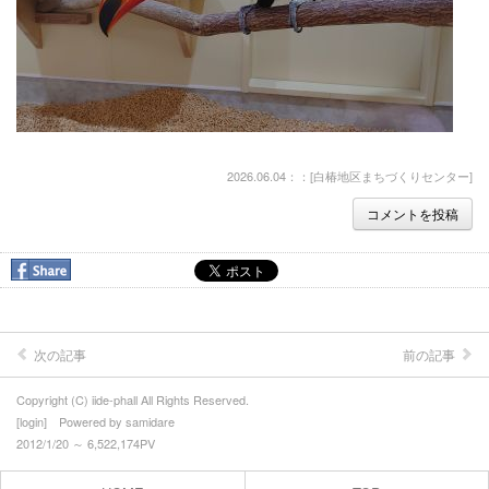
2026.06.04：：[
白椿地区まちづくりセンター
]
コメントを投稿
次の記事
前の記事
Copyright (C) iide-phall All Rights Reserved.
[
login
] Powered by
samidare
2012/1/20 ～ 6,522,174PV