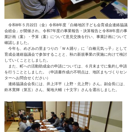
地域づくり活動
プロフィール
お問合せ
令和8年５月22日（金）令和8年度「白椿地区子ども会育成会連絡協議
会総会」が開催され、令和7年度の事業報告・決算報告と令和8年度の事
業計画（案）・予算（案）について意見交換を行い、事業計画について
確認しました。
今年も、めざみの里まつりの「ＷＡ踊り」に「白椿元気っ子」として
育成会連絡協議会で参加することと、秋の新規事業の実施に向けて検討
していくこととしました。
また、町への活動助成金の申請については、６月末までに集約し申請
を行うこととしました。（申請書作成の不明点は、地区まちづくりセン
ターへお問合せください）
連絡協議会会長には、井上洋平（上野・北上野）さん。副会長には、
鈴木寛輝（第五）さん、菊地大輔（十文字）さんを選出しました。