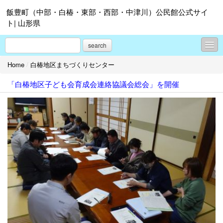
飯豊町（中部・白椿・東部・西部・中津川）公民館公式サイ
ト| 山形県
search
Home
/
白椿地区まちづくりセンター
中部地区まちづくりセンター
「白椿地区子ども会育成会連絡協議会総会」を開催
白椿地区まちづくりセンター
東部地区まちづくりセンター
西部地区まちづくりセンター
中津川地区まちづくりセンター
各地区まちづくりセンターの紹介
飯豊町公民館連絡協議会
飯豊町町民総合センター「あ～す」