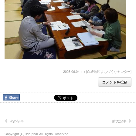
2026.06.04：：[
白椿地区まちづくりセンター
]
コメントを投稿
次の記事
前の記事
Copyright (C) iide-phall All Rights Reserved.