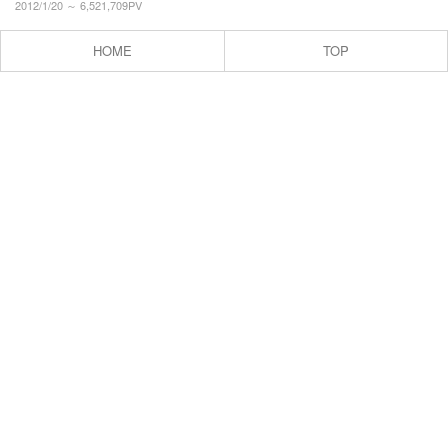
地域づくり活動
2012/1/20 ～ 6,521,709PV
プロフィール
HOME
TOP
お問合せ