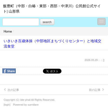
飯豊町（中部・白椿・東部・西部・中津川）公民館公式サイ
ト| 山形県
search
Home
/
中部地区まちづくりセンター
いきいき百歳体操（中部地区まちづくりセンター）と地域交
白椿地区まちづくりセンター
流食堂
東部地区まちづくりセンター
2026.05.29：：[
]
西部地区まちづくりセンター
中津川地区まちづくりセンター
各地区まちづくりセンターの紹介
飯豊町公民館連絡協議会
次の記事
前の記事
飯豊町町民総合センター「あ～す」
Copyright (C) iide-phall All Rights Reserved.
[
login
] Powered by
samidare