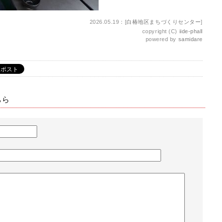
2026.05.19：[
白椿地区まちづくりセンター
]
copyright (C)
iide-phall
powered by
samidare
ちら