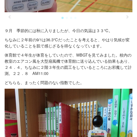
お問合せ
９月 季節的には秋に入りましたが、今日の気温は３３℃。
ちなみに２年前の9/1は36.3℃だったことを考えると、やはり気候が変
化していることを肌で感じざるを得なくなっています。
体育館で４年生が体育をしていたので、WBGTを見てみました。校内の
教室のエアコン風を大型扇風機で体育館に送り込んでいる効果もあり、
２４．４。ちなみに２階３年生の図工をしているところにお邪魔して計
測。２２．８ AM11:00
どちらも、まったく問題のない指数でした。