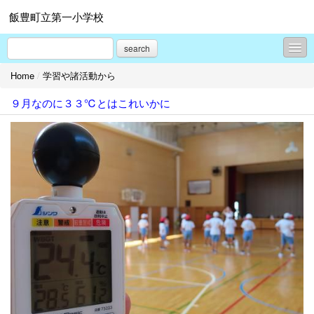
飯豊町立第一小学校
search
Home
/
学習や諸活動から
学校概要
９月なのに３３℃とはこれいかに
学校行事から
過去のホームページはこちらから
お知らせ
学校だより
校舎改築情報
年間行事予定
学習や諸活動から
プロフィール