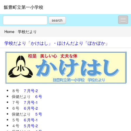
飯豊町立第一小学校
search
Home
/
学校だより
学校概要
学校だより「かけはし」・ほけんだより「ぽかぽか」
学校行事から
過去のホームページはこちらから
お知らせ
学校だより
校舎改築情報
８号
７月号-2
保健だより
６号
年間行事予定
７号
７月号-1
６号
６月号-2
学習や諸活動から
保健だより
５号
５号
６月号-1
プロフィール
４号
５月号-2