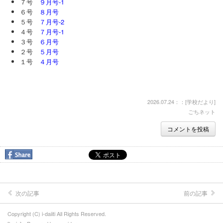
７号
９月号-1
６号
８月号
５号
７月号-2
４号
７月号-1
３号
６月号
２号
５月号
１号
４月号
2026.07.24：：[
学校だより
]
ごちネット
コメントを投稿
次の記事
前の記事
Copyright (C) i-daiiti All Rights Reserved.