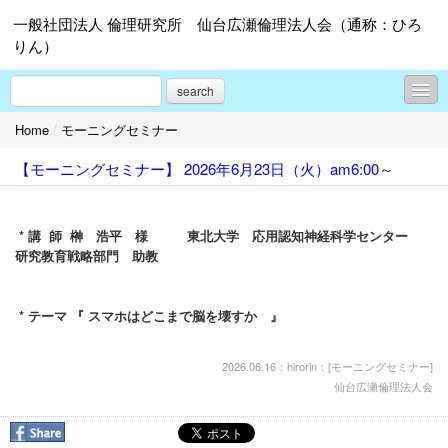
一般社団法人 倫理研究所 仙台広瀬倫理法人会（通称：ひろ
りん）
search
Home
/
モーニングセミナー
イベント
【モーニングセミナー】 2026年6月23日（火）am6:00～
レポート
会員情報
* 講 師 榊 浩平 様 東北大学 応用認知神経科学センター
モーニングセミナー
研究教育戦略部門 助教
プロフィール
* テーマ 『 スマホはどこまで脳を壊すか 』
お問合せ
2026.06.16：hirorin：[
モーニングセミナー
]
仙台広瀬倫理法人会