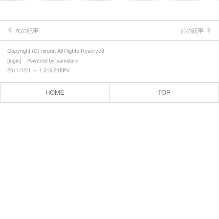
次の記事
前の記事
Copyright (C) hirorin All Rights Reserved.
[
login
] Powered by
samidare
2011/12/1 ～ 1,016,218PV
HOME
TOP