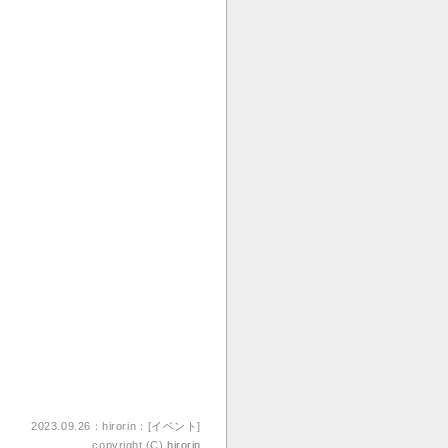
2023.09.26：hirorin：[
イベント
]
copyright (C)
hirorin