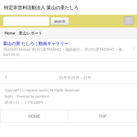
特定非営利活動法人 葉山の里たしろ
search
Home
/
里山レポート
里山からの便り
葉山の里 たしろ｜動画ギャラリー
里山レポート
TASSHO Movies 学びの里TASSHO ～施設紹介～ 学びの里TASSHO ～春夏秋冬にできること～ 学びの里TASSHO ～春にできること～ 学びの里TASSHO ～夏にできること～ 学びの里TASSHO ～秋にできること～ 学びの里TASSHO ～冬にできること～
2021.05.05
里山体験｜プログラム
里山グルメ｜メニュー
31件中/31件～31件
里山キャンプ｜特長
Copyright (C) hayama-tashiro All Rights Reserved.
里山宿泊｜施設案内
[
login
] Powered by
samidare
2018/1/11 ～ 1,179,625PV
プロフィール
HOME
TOP
お問合せ