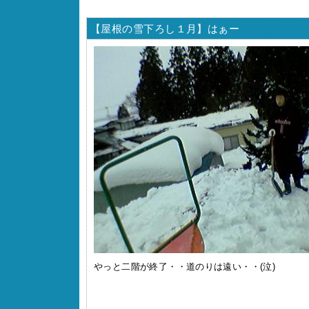
【屋根の雪下ろし１月】はぁー
やっと二階が終了・・道のりは遠い・・(泣)