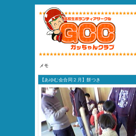
メモ
【あゆむ会合同２月】餅つき