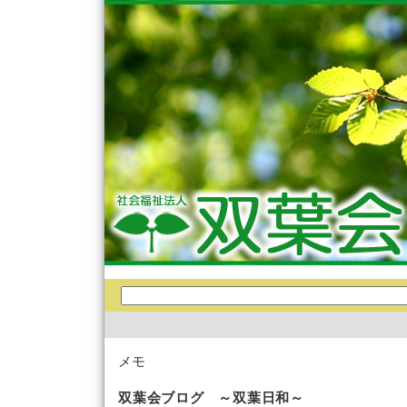
メモ
双葉会ブログ ～双葉日和～