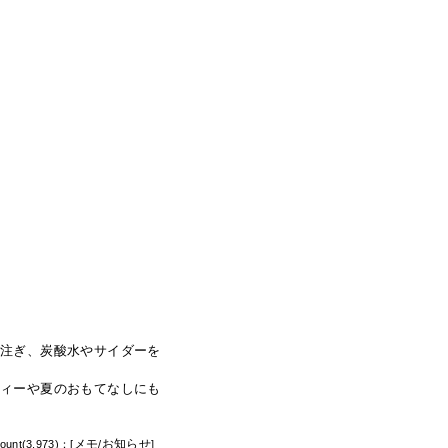
を注ぎ、炭酸水やサイダーを
ティーや夏のおもてなしにも
メモ
お知らせ
ount(3,973)：[
/
]