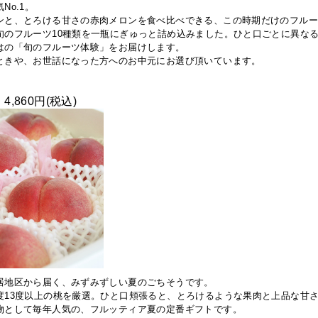
No.1。
ンと、とろける甘さの赤肉メロンを食べ比べできる、この時期だけのフル
旬のフルーツ10種類を一瓶にぎゅっと詰め込みました。ひと口ごとに異な
はの「旬のフルーツ体験」をお届けします。
ときや、お世話になった方へのお中元にお選び頂いています。
4,860円(税込)
居地区から届く、みずみずしい夏のごちそうです。
度13度以上の桃を厳選。ひと口頬張ると、とろけるような果肉と上品な甘
物として毎年人気の、フルッティア夏の定番ギフトです。