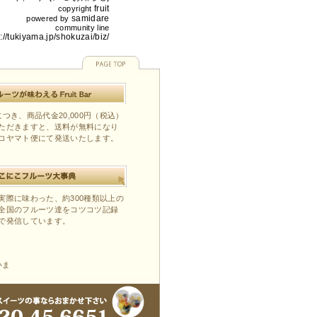
fruit
copyright
samidare
powered by
community line
p://tukiyama.jp/shokuzai/biz/
つき、商品代金20,000円（税込）
ただきますと、送料が無料になり
コヤマト便にて発送いたします。
実際に味わった、約300種類以上の
全国のフルーツ達をコツコツ記録
で発信しています。
いま