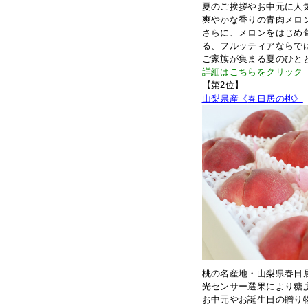
夏のご挨拶やお中元に人気
爽やかな香りの青肉メロ
さらに、メロンをはじめ
る、フルッティアならで
ご家族が集まる夏のひと
詳細はこちらをクリック
【第2位】
山梨県産《
春日居の桃》
桃の名産地・山梨県春日
光センサー選果により糖
お中元やお誕生日の贈り