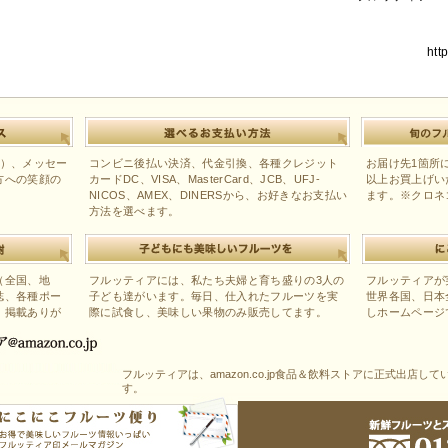
htt
色）、メッセー
コンビニ後払い決済、代金引換、各種クレジット
お届け先1箇所に
方への笑顔の
カードDC、VISA、MasterCard、JCB、UFJ-
以上お買上げい
NICOS、AMEX、DINERSから、お好きなお支払い
ます。※クロネ
方法を選べます。
（全国、地
フルッティアには、私たち夫婦と育ち盛りの3人の
フルッティアが
誌、各種ポー
子ども達がいます。毎日、仕入れたフルーツを実
世界各国、日本
、掲載ありが
際に試食し、美味しい果物のみ販売してます。
しホームページ
フルッティアは、amazon.co.jp食品＆飲料ストアに正式出店して
す。