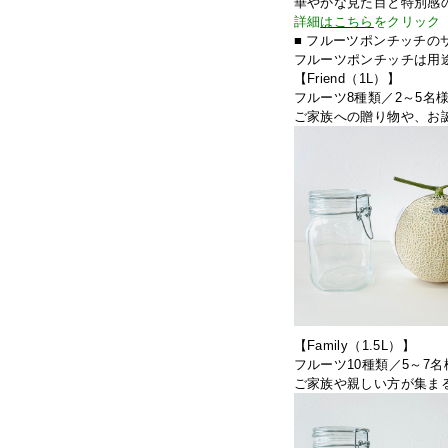
華やかな見た目と特別感
詳細
はこちら
をクリック
■ フルーツポンチッチの
フルーツポンチッチは用
【Friend（1L）】
フルーツ8種類／
2～5名
ご家族への贈り物や、お
【Family（1.5L）】
フルーツ10種類／5～7
ご家族や親しい方が集ま