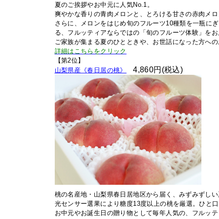
夏のご挨拶やお中元に人気No.1。
爽やかな香りの青肉メロンと、とろける甘さの赤肉メロ
さらに、メロンをはじめ旬のフルーツ10種類を一瓶に
る、フルッティアならではの「旬のフルーツ体験」をお
ご家族が集まる夏のひとときや、お世話になった方への
詳細はこちらをクリック
【第2位】
4,860円(税込)
山梨県産《
春日居の桃》
桃の名産地・山梨県春日居地区から届く、みずみずしい
光センサー選果により糖度13度以上の桃を厳選。ひと
お中元やお誕生日の贈り物として毎年人気の、フルッテ