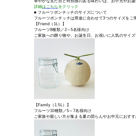
華やかな見た目と特別感のある味わいは、お中元やお誕
詳細
はこちら
をクリック
■ フルーツポンチッチのサイズについて
フルーツポンチッチは用途に合わせて3つのサイズをご
【Friend（1L）】
フルーツ8種類／
2～5名様向け
ご家族への贈り物や、お誕生日、お祝いに人気のサイズ
【Family（1.5L）】
フルーツ10種類／5～7名様向け
ご家族や親しい方が集まる夏の団らんやお中元におすす