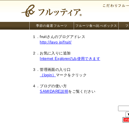
季節の厳選フルーツ
フルーツ食べ比べボックス
フ
１．fruitさんのブログアドレス
http://lavo.jp/fruit/
２．お気に入りに追加
Internet Explorerのみ使用できます
３．管理画面の入り口
｛login｝
マークをクリック
４．ブログの使い方
SAMIDARE説明
をご覧ください