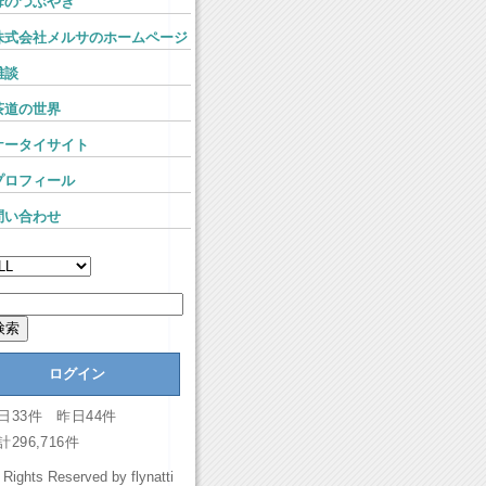
母のつぶやき
株式会社メルサのホームページ
雑談
茶道の世界
ケータイサイト
プロフィール
問い合わせ
ログイン
日33件 昨日44件
計296,716件
l Rights Reserved by flynatti