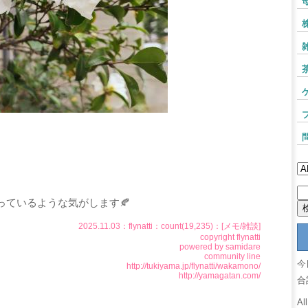
っているような気がします🍂
2025.11.03：
flynatti
：count(19,235)：[
メモ
/
雑談
]
copyright
flynatti
powered by
samidare
community line
今
http://tukiyama.jp/flynatti/wakamono/
http://yamagatan.com/
合
Al