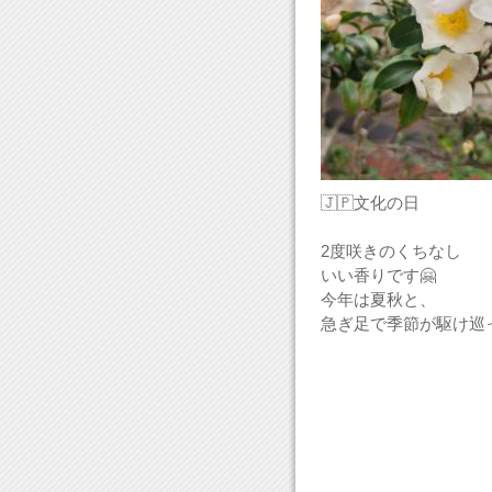
🇯🇵文化の日
2度咲きのくちなし
いい香りです🤗
今年は夏秋と、
急ぎ足で季節が駆け巡