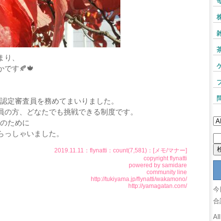
まり、
です🍂🍁
ー認定審査員を務めてまいりました。
員の方、どなたでも挑戦できる制度です。
上のために
らっしゃいました。
2019.11.11：
flynatti
：count(7,581)：[
メモ
/
マナー
]
copyright
flynatti
powered by
samidare
community line
http://tukiyama.jp/flynatti/wakamono/
http://yamagatan.com/
今
合
Al