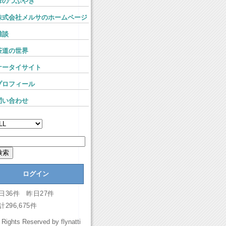
母のつぶやき
株式会社メルサのホームページ
雑談
茶道の世界
ケータイサイト
プロフィール
問い合わせ
ログイン
日36件 昨日27件
計296,675件
l Rights Reserved by flynatti