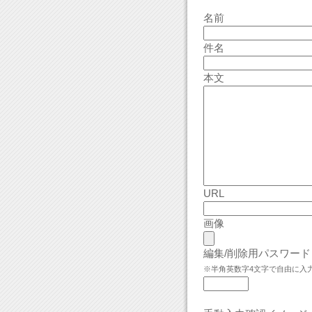
名前
件名
本文
URL
画像
編集/削除用パスワード
※半角英数字4文字で自由に入