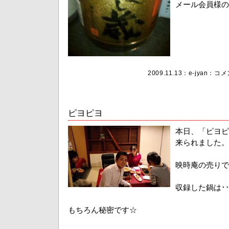
メール会員様の
2009.11.13：
e-jyan
：
コメン
ピヨピヨ
本日、「ピヨピ
来られました。
映時庵の売りで
収録した鍋は･･
もちろん秘密です☆