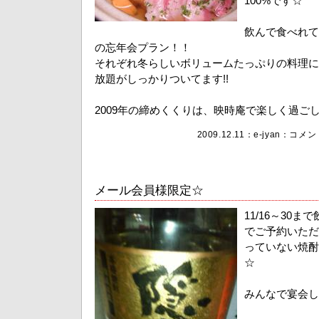
100%です☆
飲んで食べれて3,
の忘年会プラン！！
それぞれ冬らしいボリュームたっぷりの料理に
放題がしっかりついてます!!
2009年の締めくくりは、映時庵で楽しく過ご
2009.12.11：
e-jyan
：
コメント
メール会員様限定☆
11/16～30
でご予約いただ
っていない焼酎
☆
みんなで宴会し