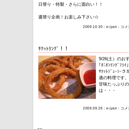
日替り・特製・さらに面白い！！
週替り企画！お楽しみ下さい☆
2009.10.30：
e-jyan
：
コメン
ｻｸｯﾄﾘﾝｸﾞ！！
9/26(土）のお
｢ｵﾆｵﾝﾘﾝｸﾞﾌﾗ
ｻｸｯﾄｼﾞｭｰｼ
適の料理です。
甘味たっぷりの
は・・・
2009.09.26：
e-jyan
：
コメン