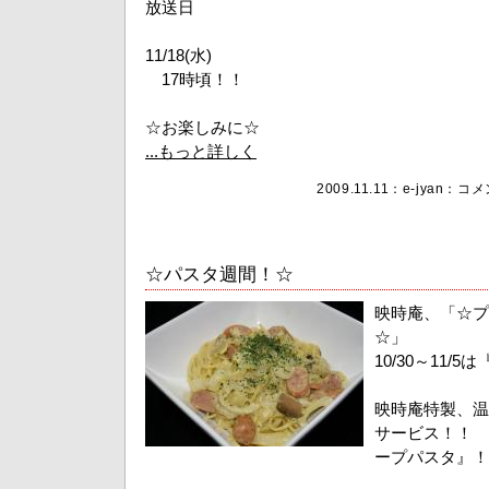
放送日
11/18(水)
17時頃！！
☆お楽しみに☆
...もっと詳しく
2009.11.11：
e-jyan
：
コメン
☆パスタ週間！☆
映時庵、「☆プ
☆」
10/30～11
映時庵特製、温
サービス！！ 
ープパスタ』！