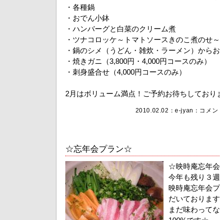
・各種鍋
・おでん小鉢
・ハンバーグと白菜のクリーム煮
・ツナコロッケ～トマトソースきのこ煮のせ～
・鍋のシメ（うどん・雑炊・ラーメン）からお
・焼きガニ（3,800円・4,000円コースのみ）
・刺身盛合せ（4,000円コースのみ）
2月はボリューム満点！ご予約お待ちしており
2010.02.02：
e-jyan
：
コメント
☆忘年会プラン☆
☆映時庵忘年会
今年も残り３週
映時庵忘年会プ
だいております
まだ味わってな