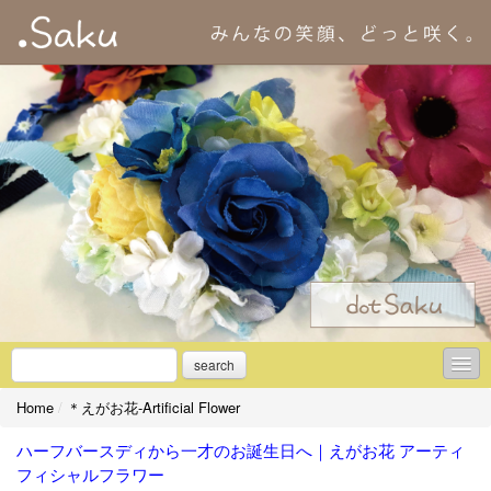
search
Home
/
＊えがお花-Artificial Flower
＊初めての方へ
ハーフバースディから一才のお誕生日へ｜えがお花 アーティ
＊アーティフィシャルフラワーとは
フィシャルフラワー