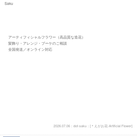
Saku
アーティフィシャルフラワー（高品質な造花）
髪飾り・アレンジ・ブーケのご相談
全国発送／オンライン対応
2026.07.06：dot-saku：[
＊えがお花-Artificial Flower
]