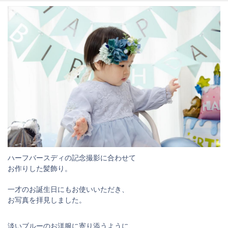
＊dotSakuデザインメニュー
＊えがお花-Artificial Flower
＊てのり花-Artificial Flower
＊いぬブーケ＆ねこブーケ
＊お花レポート
プロフィール
お問合せ
ハーフバースディの記念撮影に合わせて
お作りした髪飾り。
一才のお誕生日にもお使いいただき、
お写真を拝見しました。
淡いブルーのお洋服に寄り添うように、