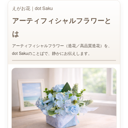
＊dotSakuデザインメニュー
えがお花｜dot Saku
＊えがお花-Artificial Flower
アーティフィシャルフラワーと
＊てのり花-Artificial Flower
は
＊いぬブーケ＆ねこブーケ
アーティフィシャルフラワー（造花／高品質造花）を、
＊お花レポート
dot Sakuのことばで、静かにお伝えします。
プロフィール
お問合せ