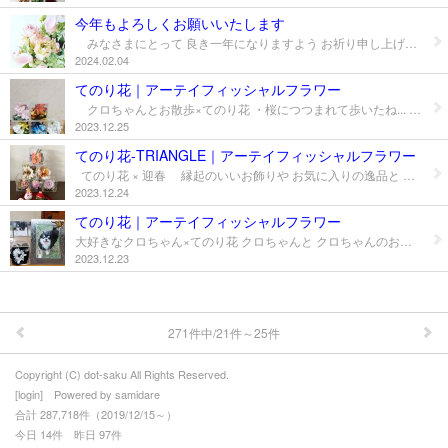
＊dotSakuデザインメニュー
今年もよろしくお願いいたします
みなさまにとって 良き一年になりますよう お祈り申し上げます。 本年もよろしくお願いいたします。
＊えがお花-Artificial Flower
2024.02.04
＊てのり花-Artificial Flower
てのり花｜アーテイフィッシャルフラワー
クロちゃんとお散歩×てのり花 ・桜につつまれて歩いたね... ・水仙の花は おともだち... ・ネモフィラの青の中に混ざって ・イチョウと紅葉は カシャカシャ... ・白い雪の上をかけっこ... お写真ありがとうございました。
＊いぬブーケ＆ねこブーケ
2023.12.25
てのり花-TRIANGLE｜アーテイフィッシャルフラワー
＊お花レポート
てのり花 × 迎春 縁起のいいお飾りや お気に入りの逸品と てのり花をいっしょに飾って 来年もいいことがありますように... 家族みんな元気で過ごせますように... お写真ありがとうございました。
2023.12.24
プロフィール
てのり花｜アーテイフィッシャルフラワー
大好きなクロちゃん×てのり花 クロちゃんと クロちゃんのお母さん(飼い主さま) とてもよく似ていらっしゃいました！ 素敵なお写真ありがとうございました。
お問合せ
2023.12.23
271件中/21件～25件
Copyright (C) dot-saku All Rights Reserved.
[
login
] Powered by
samidare
合計 287,718件（2019/12/15～）
今日 14件 昨日 97件