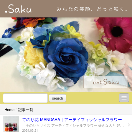
search
Home
/
記事一覧
＊初めての方へ
てのり花-MANDARA｜アーテイフィッシャルフラワー
＊アーティフィシャルフラワーとは
手のひらサイズ アーティフィシャルフラワー 好きな人と 好きなトコロに 好きなレイアウトで 好きな人へ 好きな場面で 好きなメッセージを ちいさくて カワイイのに たのしみ無限大 ★てのり花 ＊アーティシャルフラワー ＊ トライアングル（３BOX）＿＿＿ ￥3,600- ＊ ピラミッド（６BOX）＿＿＿＿＿ ￥6,600- ＊ マンダラ（９BOX）＿＿＿＿＿＿ ￥9,000 - ※てのり花は、わがままなリクエスト大歓迎です。 新しくて楽しい贈答（ギフト）にもおすすめです。 また、ご予算やご希望にあわせて柔軟に対応します。 ※レンタル（サブスクリプション）サービスも相談に応じます。 ご予算やご希望にあわせてコース料金を決めます。 ※税別/送料別（ 山形県山形市 近郊のお客様は無料配達いたします。） ▼ お申し込み/ご購入 この てのり花 の ご依頼/ご購入 は 以下より お申込み＆お問合せ 下さいませ。 → メールフォーム → LINE（LINE ID：dot-saku） ◆ てのり花 ＊アーティシャルフラワー｜Artificial Flower パンフレット→ PDFダウンロード どっとさく公式ホームページ http://dot-saku.florist
2024.03.21