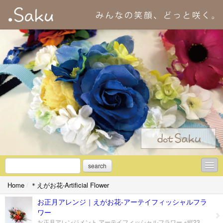
search
Home
/
＊えがお花-Artificial Flower
＊初めての方へ
お正月アレンジ｜えがお花-アーテイフィッシャルフラ
＊アーティフィシャルフラワーとは
ワー
お正月アレンジメント アーテイフィッシャルフラワー ※縦23㎝ 横36CM 高さ30㎝ ※一点物｜税別・送料別・包装は応相談 ※山形市近郊のお客様には無料配達いたします。 新年を迎えるアレンジメントは めでたい松竹梅を入れました。 真ん中は 赤い重ね牡丹 勢いよく くるくるまわる駒のよう 来年は 色んなことが 明るく進んでほしいでですね アーティシャルフラワー｜Artificial Flower 参照 → えがお花 ▼ お申し込み方法/ご購入 この作品の 購入希望 の方は 以下より お申込み＆お問合せ 下さいませ。 ※一点物につきお早めにお申し込み下さい。 万が一タッチの差で先客が着いた場合はご了承下さい。 ※オーダーメイドご希望の方には この作品と全く同じものは出来ませんが Artificial Flowerを企画デザインして お届けいたします。 → メールフォーム → LINE（LINE ID：dot-saku）