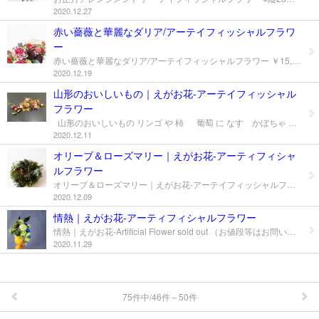
＊dotSakuデザインメニュー
2020.12.27
赤い薔薇と華麗なダリア/アーテイフィッシャルフラワ
＊えがお花-Artificial Flower
ー
＊てのり花-Artificial Flower
赤い薔薇と華麗なダリア/アーテイフィッシャルフラワー ￥15,000－ (消費税別） sold out ※一点物 ※縦:約20㎝×横:約50㎝×高さ:約15㎝ 情熱的な赤い薔薇と 華やかで気品ある美しいダリア こぼれんばかりの生命力 社長室に花を飾ってほしい 床の間のある 格式の高い和室 素敵な民芸箪笥が飾られていました その箪笥の上にとのご要望です。 安心で高品質なサービスを提供する 為に お客さまと向き合う大事な社長室 (株)TOSyOKU様の 誠実さ と 情熱 を表現 益々のご繁栄を願い デザインさせて頂きました。 ★薔薇 赤 愛情 美 情熱 ★ダリア 華麗 ★パンクシアローズ あなたにふさわしい人 ★ピオニー 威厳 荘厳 ★メイプルアイビー 信頼 誠実 不滅 ★ザクロの木 お互いを思う ★ブロッサム 緑 精神美 ★黄金色の稲穂 神聖 ★水引 (株)TOSｙOKUさま http://tosyoku.pro アーティシャルフラワー｜Artificial Flower 参照 → えがお花 ▼ お申し込み方法/ご購入 この作品の 購入希望 の方は 以下より お申込み＆お問合せ 下さいませ。 ※一点物につきお早めにお申し込み下さい。 万が一タッチの差で先客が着いた場合はご了承下さい。 ※オーダーメイドご希望の方には この作品と全く同じものは出来ませんが Artificial Flowerを企画デザインして お届けいたします。 → メールフォーム → LINE（LINE ID：dot-saku）
2020.12.19
＊いぬブーケ＆ねこブーケ
山形のおいしいもの｜えがお花‐アーテイフィッシャル
フラワー
＊お花レポート
山形のおいしいもの リンゴ や 柿 葡萄 に なす かぼちゃ いがのついた 栗 まで ぎゅっと入れたアレンジのご紹介です。 秋には おしゃれな葡萄から始まって アケビにラフランス リンゴや柿 雪若丸 のお米に 名物芋煮会 もう食欲の秋山形です そんな盛りだくさんを表したくて こんもりとアレンジしました。 季節が変わっておりますが 野菜 や くだもの の入れた アレンジメントのご紹介でした。 自由に おおらかに こころ 愉しくー！ by dot Saku
2020.12.11
プロフィール
オリーブ＆ローズマリー｜えがお花-アーティフィシャ
ルフラワー
お問合せ
オリーブ＆ローズマリー｜えがお花-アーテイフィッシャルフラワー 大好きなオリーブ ローズマリー ハーブなどの葉と実だけのアレンジ クリスマスには キヤンドルも飾りたい オリーブとローズマリーが ハーブの香りと共に溢れ出る 自然いっぱいのデザインにしました。 季節によって キャンドルスタンドに 実のついた枝をいれたり キヤンドルとリボンを飾ってみたり…と お客さまの好みで 楽しめます。 中国茶が好きで どうしたらお美味しく楽しくのめるのか 考えるのが趣味なんです。と 日々の暮らしを楽しんでいる方からのご要望でした。 ★オリーブﾞ・・・・・・平和 知恵 ★ローズマリー・・・・・思い出 ★ミント・・・・・・・・美徳 効能 ★タイム・・・・・・・・勇気 活動力 ★エリンジウム・・・・・光を求める ★フィットニア・・・・・デリケートな心 ★シルバーリーフ・・・・あなたをささえる ★ベリーリーフ・・・・・愛情 ★ボックスウッド・・・・堅固 冷静 素敵な お写真頂きました！ バルセロナ グエル公園のとかげと 大好きなカピバラが 加わって ただ今 かくれんぼちゅう… (^O^)／
2020.12.09
情熱｜えがお花-アーティフィシャルフラワー
情熱｜えがお花-Artificial Flower sold out （お値段等はお問い合わせください） レモンリーフ：Lemon leaf （ドライ） による 大切な方へのフラワーアレンジメントの贈り物 ★レモンの実・・・・・情熱 ★ピンポンマム・・・・真実 ★オリーブの実・・・・しあわせを呼ぶ木/平和と智恵 以下より お申込み＆お問合せ 下さいませ。 ※一点物につきお早めにお申し込み下さい。 万が一タッチの差で先客が着いた場合はご了承下さい。 ※オーダーメイドご希望の方には この作品と全く同じものは出来ませんが Artificial Flowerを企画デザインして お届けいたします。 → メールフォーム → LINE（LINE ID：dot-saku）
2020.11.29
75件中/46件～50件