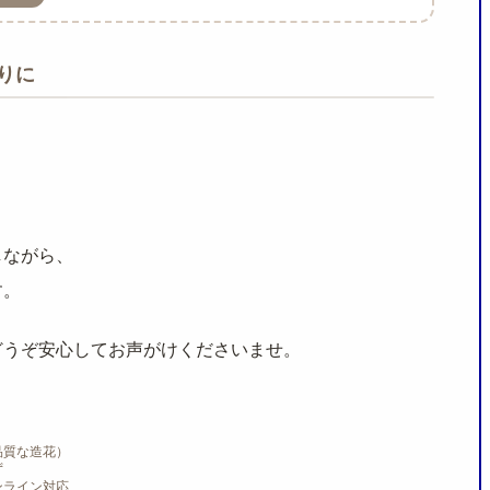
りに
しながら、
す。
どうぞ安心してお声がけくださいませ。
品質な造花）
ず
ンライン対応