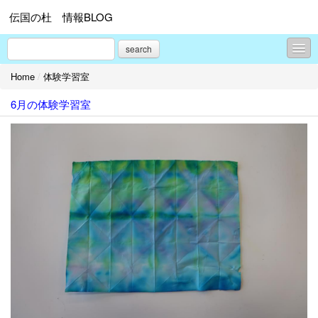
伝国の杜 情報BLOG
search
Home
/
体験学習室
博物館情報
6月の体験学習室
ホール情報
体験学習室
ミュージアムショップ
なんでも情報
プロフィール
お問合せ