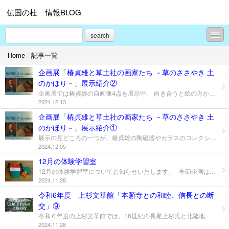
伝国の杜 情報BLOG
search
Home
/
記事一覧
博物館情報
企画展「椿貞雄と草土社の画家たち －草のささやき 土
ホール情報
のかほり－」展示紹介②
企画展では椿貞雄の自画像4点を展示中。 向き合うと絵の方からじっと見られている感覚になります。 「自画像」1915年 当館 「自画像」1915年 千葉県立美術館 「腕鎮を持てる自画像」1917年 東京国立近代美術館 「夜の自画像」1949年頃 当館 皆様のご来館を心よりお待ちしております！ 【お問い合わせ】 米沢市上杉博物館 0238-26-8001
体験学習室
2024.12.13
企画展「椿貞雄と草土社の画家たち －草のささやき 土
ミュージアムショップ
のかほり－」展示紹介①
なんでも情報
展示の見どころの一つが、椿貞雄の陶磁器やガラスのコレクションです。 これらは、絵の中に重要なモチーフとして登場します。 作品「彩子とミモザ」椿貞雄 油彩・板 1954年 皆様のご来館を心よりお待ちしております！ 【お問い合わせ】 米沢市上杉博物館 0238-26-8001
2024.12.05
プロフィール
12月の体験学習室
12月の体験学習室についてお知らせいたします。 季節企画は 「冬至・お年とり」（11/29（金）～12/18（水）） です。 造形体験は 「紙の獅子舞づくり」（11/29（金）～12/18（水）） です。 休館日：毎週月曜日 造形体験お休み：休館日と12/14 紙を使って、口がパクパク動く獅子舞を作ります。 昨年度体験した方から「お正月に飾ります」と好評だったプログラムです。 今年度は昨年よりも開催期間が短いので、ご興味ある方はぜひお早めにお越しください。 ※ご利用の際は感染予防にご協力ください。 ※発熱や、風邪症状のある方はご利用をお控えください。 ※5人以上のグループでのご利用は、事前にご相談ください。 ※定員は20名です。混雑時はお待ちいただくこともございます。 それではご来館を心よりお待ちしております。 お問い合わせは 米沢市上杉博物館0238-26-8001までどうぞ。
お問合せ
2024.11.28
令和6年度 上杉文華館「本願寺との和睦、信長との断
交」⑨
令和６年度の上杉文華館では、16世紀の長尾上杉氏と北陸地域（主に越中・能登）の歴史的関係について、国宝「上杉家文書」を中心に通時的に紹介します。 越後と隣接する北陸地域への侵攻は、上杉氏の領国（領土）形成の上で重要であり、北陸の諸勢力をいかに統合するかがカギとなりました。ただし、上杉謙信の北陸侵攻は、武田信玄や北条氏康といった関東甲信勢力のほか、一向一揆や織田信長などとの関係・動向に規定される側面があり、謙信を取り巻く当時の政治状況に配慮したなかで行われました。 謙信の北陸侵攻は、関東侵攻（17回）に次いで多く行われており、その数は11回に及びます。小田原北条氏・甲斐武田氏との関係変化により、信濃・関東の攻略が足踏みする中で、北陸地域は上杉氏の領国化が叶った地であり、謙信の晩年になって越中と能登が上杉氏の版図に組み込まれています。 北陸地域における同盟者の裏切り、敵対勢力との和睦・合力など、目まぐるしく変わる情勢に、長尾上杉氏がどのように対応していったのか、一進一退の攻防を繰り返した長尾上杉氏の北陸侵攻を主軸に据えて、その内容を深めていきます。 第9回「本願寺との和睦、信長との断交」 【展示期間】11月28日(木)～12月22日(日) 展示目録は こちら 天正４年（1576）になると、織田信長と足利義昭の対立が深刻化します。信長の勢力に押されて鞆の浦（広島県福山市）に移った義昭は、安芸（広島県）の戦国大名・毛利輝元に幕府再興の協力を求めました。輝元は上杉謙信にも義昭への協力を求め、対信長勢力の中核に位置付けられました。このように、義昭を求心力として信長に敵対する勢力が形成され、激しい争いが展開されました。 その一方、謙信はこれまで対立が続いていた本願寺（一向一揆）と和睦します。この和睦の背景にも、信長との敵対関係が大きく関わっており、信長勢力の北陸侵出への対抗策が講じられました。本願寺勢力はこの和睦以降、謙信に協力的な姿勢を示し、謙信の能登平定にも大きな影響を与えました（次回紹介）。 今回の展示では、義昭と信長の対抗関係をふまえて、本願寺・一向一揆との関係を基軸に、当時の政治状況と謙信の動向について紹介します。 ▼ コレクショントーク 日時：12月1日(日) 14：00 場所：常設展示室 上杉文華館 ※入館料が必要です。 令和6年度上杉文華館展示スケジュールは こちら 皆さまのご来館を心よりお待ちしております。 【お問い合わせ】 米沢市上杉博物館 0238-26-8001
2024.11.28