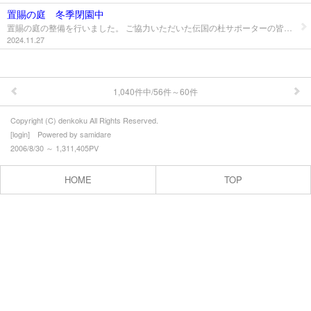
置賜の庭 冬季閉園中
置賜の庭の整備を行いました。 ご協力いただいた伝国の杜サポーターの皆様ありがとうございました。 置賜の庭は冬季間閉園となります。 公開再開は2025年4月下旬の予定です。 【お問い合わせ】 米沢市上杉博物館 0238-26-8001
2024.11.27
1,040件中/56件～60件
Copyright (C) denkoku All Rights Reserved.
[
login
] Powered by
samidare
2006/8/30 ～ 1,311,405PV
HOME
TOP