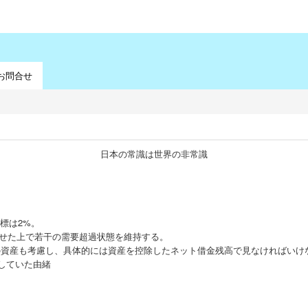
お問合せ
日本の常識は世界の非常識
標は2%。
させた上で若干の需要超過状態を維持する。
の資産も考慮し、具体的には資産を控除したネット借金残高で見なければいけ
していた由緒