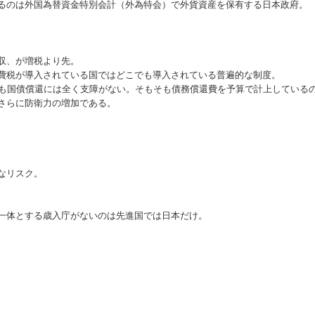
るのは外国為替資金特別会計（外為特会）で外貨資産を保有する日本政府。
収、が増税より先。
費税が導入されている国ではどこでも導入されている普遍的な制度。
用しても国債償還には全く支障がない。そもそも債務償還費を予算で計上している
さらに防衛力の増加である。
。
。
なリスク。
一体とする歳入庁がないのは先進国では日本だけ。