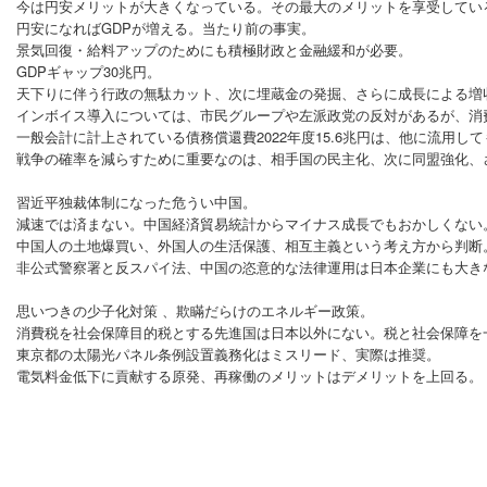
今は円安メリットが大きくなっている。その最大のメリットを享受してい
円安になればGDPが増える。当たり前の事実。
景気回復・給料アップのためにも積極財政と金融緩和が必要。
GDPギャップ30兆円。
天下りに伴う行政の無駄カット、次に埋蔵金の発掘、さらに成長による増
インボイス導入については、市民グループや左派政党の反対があるが、消
一般会計に計上されている債務償還費2022年度15.6兆円は、他に流
戦争の確率を減らすために重要なのは、相手国の民主化、次に同盟強化、
習近平独裁体制になった危うい中国。
減速では済まない。中国経済貿易統計からマイナス成長でもおかしくない
中国人の土地爆買い、外国人の生活保護、相互主義という考え方から判断
非公式警察署と反スパイ法、中国の恣意的な法律運用は日本企業にも大き
思いつきの少子化対策 、欺瞞だらけのエネルギー政策。
消費税を社会保障目的税とする先進国は日本以外にない。税と社会保障を
東京都の太陽光パネル条例設置義務化はミスリード、実際は推奨。
電気料金低下に貢献する原発、再稼働のメリットはデメリットを上回る。