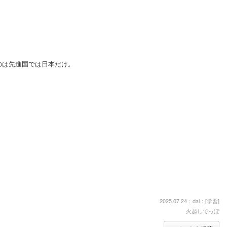
のは先進国では日本だけ。
2025.07.24：dai：[
学習
]
火起しでっぽ