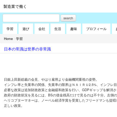
製造業で働く
search
学習
遊び
会社
生活
趣味
プロフィール
Home
/
学習
日本の常識は世界の非常識
日銀上田新総裁の会見、やはり雇用より金融機関重視の姿勢。
インフレ率と失業率の関係、失業率の限界はＮＡＩＲＵ2.5%、インフレ目
必要な政策は追加財政政策と金融緩和政策を行い、GDPギャップを解消
政府の財政状況を見るには、BSの借金残高だけで見るのは不十分。左側
ヘリコプターマネーは、ノーベル経済学賞を受賞したフリードマンも提唱
正しい政策。