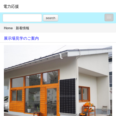
電力応援
search
Home
/
新着情報
新着情報
展示場見学のご案内
事例
FAQ（選択しない）
全般
個人
法人
技術
商談
プロフィール