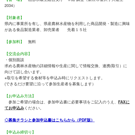
2034）
山形産 新グルメ発見！プロジェクト
【対象者】
プロフィール
県内に事業所を有し、県産農林水産物を利用した商品開発・製造に興味
がある食品製造業者、卸売業者 先着１５社
お問合せ
【参加料】
無料
【交流会内容】
・個別面談
求める農林水産物の詳細情報や生産に関して情報交換、連携(取引）に
向けて話し合います。
※取引を希望する食材等を申込み時にリクエストします。
(できるだけ要望に沿って参加生産者を募集します）
【お申込み方法】
参加ご希望の場合は、参加申込書に必要事項をご記入のうえ、
FAXに
てお申込み
ください。
◇募集チラシと参加申込書はこちらから（PDF版）
【申込み締切り】