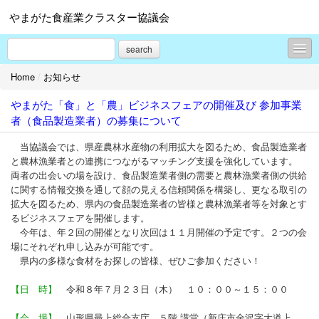
やまがた食産業クラスター協議会
search
Home
/
お知らせ
お知らせ
やまがた「食」と「農」ビジネスフェアの開催及び 参加事業
コンテスト（山形のうまいもの「ファインフードコンテスト」）
者（食品製造業者）の募集について
コンテスト（やまがた土産菓子コンテスト）
当協議会では、県産農林水産物の利用拡大を図るため、食品製造業者
と農林漁業者との連携につながるマッチング支援を強化しています。
コンテスト（やまがたふるさと食品コンクール）
両者の出会いの場を設け、食品製造業者側の需要と農林漁業者側の供給
に関する情報交換を通して顔の見える信頼関係を構築し、更なる取引の
コンテスト（米粉コンテスト）
拡大を図るため、県内の食品製造業者の皆様と農林漁業者等を対象とす
るビジネスフェアを開催します。
展示会・商談会
今年は、年２回の開催となり次回は１１月開催の予定です。２つの会
場にそれぞれ申し込みが可能です。
セミナー・イベント
県内の多様な食材をお探しの皆様、ぜひご参加ください！
ビジネススクール
【日 時】
令和８年７月２３日（木） １０：００～１５：００
山形食品産業協議会
【会 場】
山形県最上総合支庁 ５階 講堂（新庄市金沢字大道上