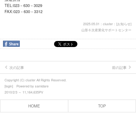
TEL:023－630－3029
山形産 新グルメ発見！プロジェクト
FAX:023－630－3312
プロフィール
2025.05.01：cluster：[
お知らせ
]
山形６次産業化サポートセンター
お問合せ
次の記事
前の記事
Copyright (C) cluster All Rights Reserved.
[
login
] Powered by
samidare
2010/2/3 ～ 11,164,635PV
HOME
TOP