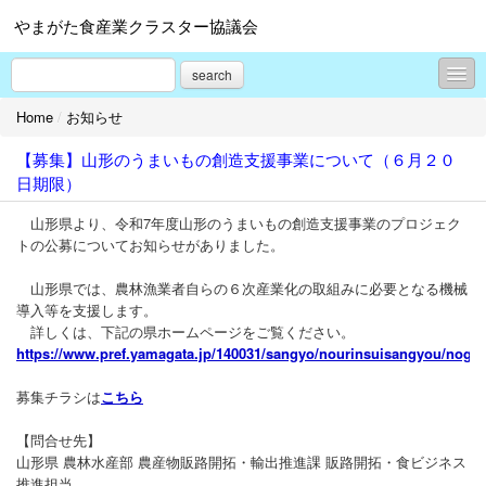
やまがた食産業クラスター協議会
search
Home
/
お知らせ
お知らせ
【募集】山形のうまいもの創造支援事業について（６月２０
コンテスト（山形のうまいもの「ファインフードコンテスト」）
日期限）
コンテスト（やまがた土産菓子コンテスト）
山形県より、令和7年度山形のうまいもの創造支援事業のプロジェク
トの公募についてお知らせがありました。
コンテスト（やまがたふるさと食品コンクール）
山形県では、農林漁業者自らの６次産業化の取組みに必要となる機械
コンテスト（米粉コンテスト）
導入等を支援します。
詳しくは、下記の県ホームページをご覧ください。
展示会・商談会
https://www.pref.yamagata.jp/140031/sangyo/nourinsuisangyou/nogy
セミナー・イベント
募集チラシは
こちら
ビジネススクール
【問合せ先】
山形県 農林水産部 農産物販路開拓・輸出推進課 販路開拓・食ビジネス
山形食品産業協議会
推進担当