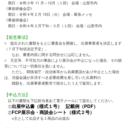
期日：令和３年 11 月～12月（１回） 会場：山形市内
《事前研修会②》
期日：令和４年２月 15日（火） 会場：幕張メッセ
《事後研修会》
期日：令和４年２月下旬～３月（１回） 会場：山形市内
【留意事項】
○ 提出された書類をもとに審査会を開催し、出展事業者を決定します
（７月下旬頃決定予定）。
なお、審査内容に関する問合せには応じません。
○ 天災等、不可抗力の事故により展示会が中止になった場合、その損
害については一切責任を負いません。
ただし、関係省庁・自治体等から自粛要請があり中止とした場合
は、当協会議が弁済すべき必要経費を差し引いた出展料の
残額を、出展事業者数等で按分したうえで返却します。
【申込方法】
以下の書類を下記担当者あて電子メールにて提出してください。
出展申込書（様式１号）
記載例（PDF）
①
FCP展示会・商談会シート（様式２号）
②
※主として出品する１商品のみ提出