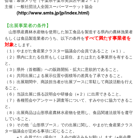
会場：幕張メッセ（千葉県千葉市美浜区中瀬２－１）
主催：一般社団法人全国スーパーマーケット協会
山形産 新グルメ発見！プロジェクト
(http://www.smts.jp/jp/index.html)
プロフィール
【出展事業者の条件】
お問合せ
山形県産農林水産物を使用した加工食品を製造する県内の農林漁業者
すべて満たす事業者を
もしくは食品製造業者のうち、以下の条件を
対象
とします。
（１）やまがた食産業クラスター協議会の会員であること（※１）。
（２）県内に主たる住所もしくは居住、または主たる事業所を有するこ
と。
（３）県外（首都圏）への販路開拓・拡大に意欲的であること。
（４）共同出展による展示位置や面積等の差異を了承できること。
（５）出展期間中、商談担当者が出展ブースに常駐して商談活動を行え
ること。
（６）当該出展に係る説明会や研修会（※２）に出席できること。
（７）各種照会やアンケート調査等について、すみやかに協力できるこ
と。
（８）出展商品は山形県産農林水産物を使用し、食品関連法規等を遵守
していること。
（９）その他「山形県ブース」での出展に関し、やまがた食産業クラス
ター協議会が定める事項に応じること。
※１ 会員でない場合は、入会の申込みをお願いします（※年会費