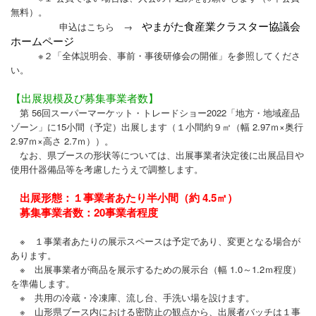
無料）。
やまがた食産業クラスター協議会
申込はこちら →
ホームページ
※２「全体説明会、事前・事後研修会の開催」を参照してくださ
い。
【出展規模及び募集事業者数】
第 56回スーパーマーケット・トレードショー2022「地方・地域産品
ゾーン」に15小間（予定）出展します（１小間約９㎡（幅 2.97ｍ×奥行
2.97ｍ×高さ 2.7ｍ））。
なお、県ブースの形状等については、出展事業者決定後に出展品目や
使用什器備品等を考慮したうえで調整します。
出展形態：１事業者あたり半小間（約 4.5㎡）
募集事業者数：20事業者程度
※ １事業者あたりの展示スペースは予定であり、変更となる場合が
あります。
※ 出展事業者が商品を展示するための展示台（幅 1.0～1.2ｍ程度）
を準備します。
※ 共用の冷蔵・冷凍庫、流し台、手洗い場を設けます。
※ 山形県ブース内における密防止の観点から、出展者バッチは１事