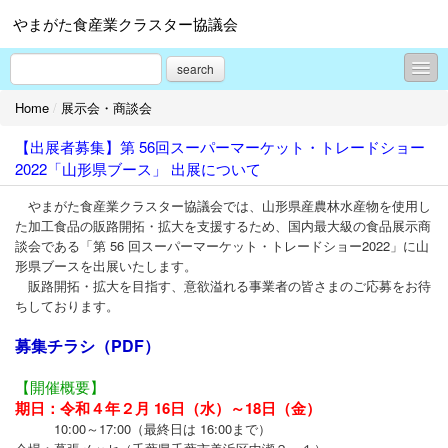
やまがた食産業クラスター協議会
search
Home
/
展示会・商談会
お知らせ
【出展者募集】第 56回スーパーマーケット・トレードショー
コンテスト（山形のうまいもの「ファインフードコンテスト」）
2022「山形県ブース」 出展について
コンテスト（やまがた土産菓子コンテスト）
やまがた食産業クラスター協議会では、山形県産農林水産物を使用し
た加工食品の販路開拓・拡大を支援するため、国内最大級の食品展示商
コンテスト（やまがたふるさと食品コンクール）
談会である「第 56 回スーパーマーケット・トレードショー2022」に山
形県ブースを出展いたします。
コンテスト（米粉コンテスト）
販路開拓・拡大を目指す、意欲溢れる事業者の皆さまのご応募をお待
ちしております。
展示会・商談会
募集チラシ（PDF）
セミナー・イベント
【開催概要】
ビジネススクール
期日：令和４年２月 16日（水）～18日（金）
10:00～17:00（最終日は 16:00まで）
山形食品産業協議会