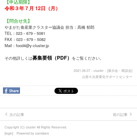
【申込期限】
令和３年７月 12日（月）
【問合せ先】
やまがた食産業クラスター協議会 担当：髙橋 郁郎
TEL：023－679－5081
FAX：023－679－5082
Mail：food4@y-cluster.jp
募集要領（PDF）
その他詳しくは
をご覧ください。
2021.06.07：cluster：[
展示会・商談会
]
山形６次産業化サポートセンター
次の記事
前の記事
Copyright (C) cluster All Rights Reserved.
[
login
] Powered by
samidare