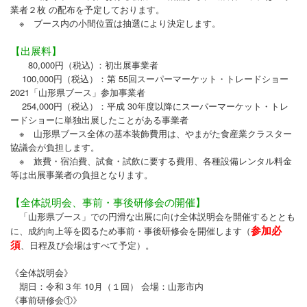
業者２枚 の配布を予定しております。
※ ブース内の小間位置は抽選により決定します。
【出展料】
80,000円（税込) ：初出展事業者
100,000円（税込）：第 55回スーパーマーケット・トレードショー
2021「山形県ブース」参加事業者
254,000円（税込）：平成 30年度以降にスーパーマーケット・トレ
ードショーに単独出展したことがある事業者
※ 山形県ブース全体の基本装飾費用は、やまがた食産業クラスター
協議会が負担します。
※ 旅費・宿泊費、試食・試飲に要する費用、各種設備レンタル料金
等は出展事業者の負担となります。
【全体説明会、事前・事後研修会の開催】
「山形県ブース」での円滑な出展に向け全体説明会を開催するととも
参加必
に、成約向上等を図るため事前・事後研修会を開催します（
須
、日程及び会場はすべて予定）。
《全体説明会》
期日：令和３年 10月（１回） 会場：山形市内
《事前研修会①》